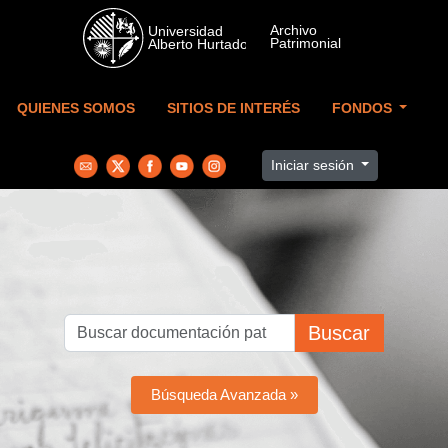
Skip to main content
QUIENES SOMOS
SITIOS DE INTERÉS
FONDOS
Iniciar sesión
Buscar
Búsqueda Avanzada »