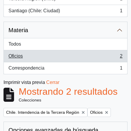
, 1 resultados
Santiago (Chile: Ciudad)
1
, 1 resultados
Materia
Todos
Oficios
2
, 2 resultados
Correspondencia
1
, 1 resultados
Imprimir vista previa
Cerrar
Mostrando 2 resultados
Colecciones
Remove filter:
Remove filter:
Chile. Intendencia de la Tercera Región
Oficios
Opciones avanzadas de búsqueda