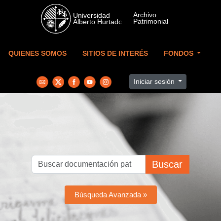
Skip to main content
QUIENES SOMOS
SITIOS DE INTERÉS
FONDOS
Iniciar sesión
Buscar
Búsqueda Avanzada »