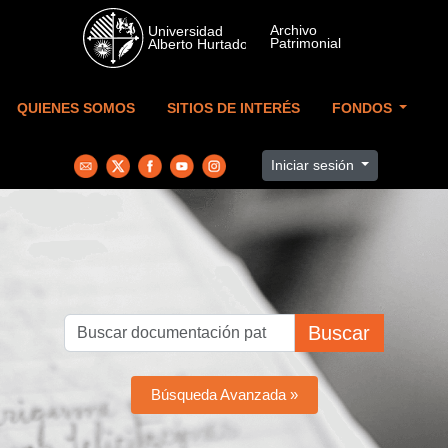
Skip to main content
QUIENES SOMOS
SITIOS DE INTERÉS
FONDOS
Iniciar sesión
Buscar
Búsqueda Avanzada »