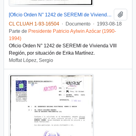
Añadi
[Oficio Orden N° 1242 de SEREMI de Vivienda VIII Región]
CL CLUAH 1-93-16504
·
Documento
·
1993-08-18
Parte de
Presidente Patricio Aylwin Azócar (1990-
1994)
Oficio Orden N° 1242 de SEREMI de Vivienda VIII
Región, por situación de Erika Martínez.
Moffat López, Sergio