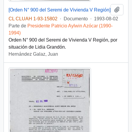
Añadi
[Orden N° 900 del Seremi de Vivienda V Región]
CL CLUAH 1-93-15802
·
Documento
·
1993-08-02
Parte de
Presidente Patricio Aylwin Azócar (1990-
1994)
Orden N° 900 del Seremi de Vivienda V Región, por
situación de Lidia Grandón.
Hernández Galaz, Juan