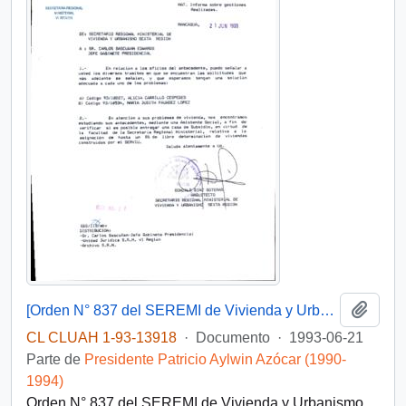
Añadi
[Orden N° 837 del SEREMI de Vivienda y Urbanismo VI Región]
CL CLUAH 1-93-13918
·
Documento
·
1993-06-21
Parte de
Presidente Patricio Aylwin Azócar (1990-
1994)
Orden N° 837 del SEREMI de Vivienda y Urbanismo