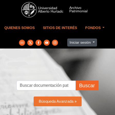
Skip to main content
QUIENES SOMOS
SITIOS DE INTERÉS
FONDOS
Iniciar sesión
Buscar
Búsqueda Avanzada »