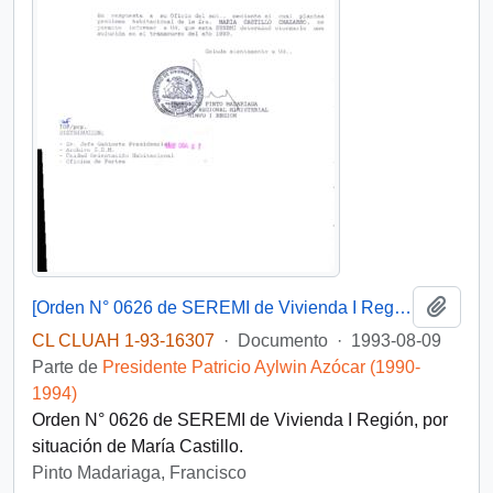
Añadi
[Orden N° 0626 de SEREMI de Vivienda I Región]
CL CLUAH 1-93-16307
·
Documento
·
1993-08-09
Parte de
Presidente Patricio Aylwin Azócar (1990-
1994)
Orden N° 0626 de SEREMI de Vivienda I Región, por
situación de María Castillo.
Pinto Madariaga, Francisco