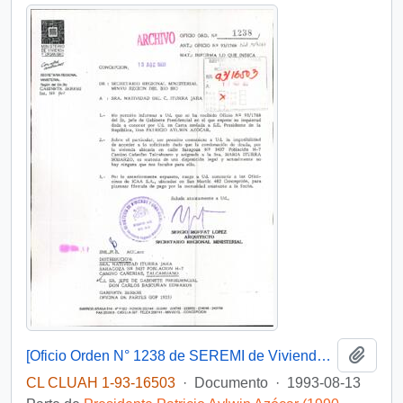
Añadi
[Oficio Orden N° 1238 de SEREMI de Vivienda VIII Región]
CL CLUAH 1-93-16503
·
Documento
·
1993-08-13