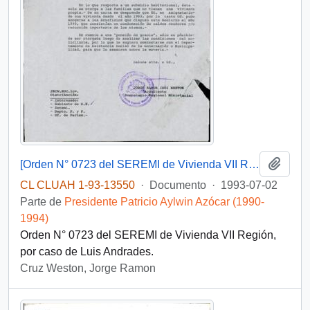
Añadi
[Orden N° 0723 del SEREMI de Vivienda VII Región]
CL CLUAH 1-93-13550
·
Documento
·
1993-07-02
Parte de
Presidente Patricio Aylwin Azócar (1990-
1994)
Orden N° 0723 del SEREMI de Vivienda VII Región,
por caso de Luis Andrades.
Cruz Weston, Jorge Ramon