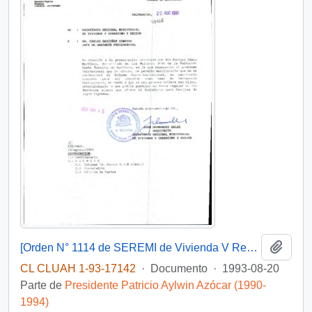
Añadi
[Orden N° 1114 de SEREMI de Vivienda V Región]
CL CLUAH 1-93-17142
·
Documento
·
1993-08-20
Parte de
Presidente Patricio Aylwin Azócar (1990-
1994)