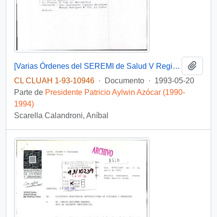
Añadi
[Varias Órdenes del SEREMI de Salud V Región]
CL CLUAH 1-93-10946
·
Documento
·
1993-05-20
Parte de
Presidente Patricio Aylwin Azócar (1990-
1994)
Scarella Calandroni, Aníbal