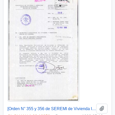
Añadi
[Orden N° 355 y 356 de SEREMI de Vivienda III Región]