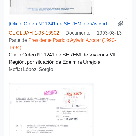
Añadi
[Oficio Orden N° 1241 de SEREMI de Vivienda VIII Región]
CL CLUAH 1-93-16502
·
Documento
·
1993-08-13
Parte de
Presidente Patricio Aylwin Azócar (1990-
1994)
Oficio Orden N° 1241 de SEREMI de Vivienda VIII
Región, por situación de Edelmira Urrejola.
Moffat López, Sergio