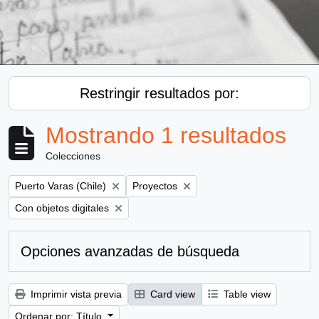
Restringir resultados por:
Mostrando 1 resultados
Colecciones
Remove filter:
Remove filter:
Puerto Varas (Chile)
Proyectos
Remove filter:
Con objetos digitales
Opciones avanzadas de búsqueda
Imprimir vista previa
Card view
Table view
Ordenar por: Título