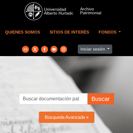
Skip to main content
QUIENES SOMOS
SITIOS DE INTERÉS
FONDOS
Iniciar sesión
Buscar
Búsqueda Avanzada »