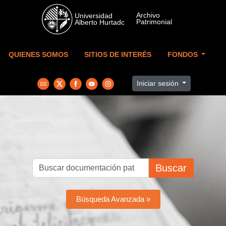
Skip to main content
QUIENES SOMOS
SITIOS DE INTERÉS
FONDOS
Iniciar sesión
Buscar
Búsqueda Avanzada »