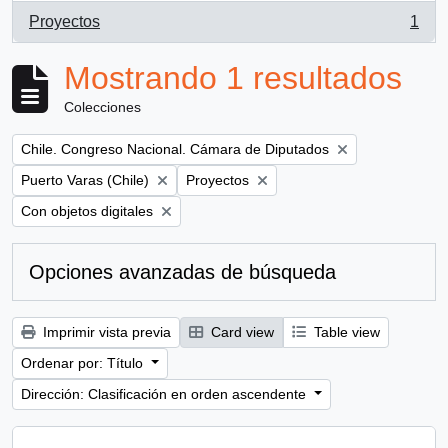
Proyectos
1
, 1 resultados
Mostrando 1 resultados
Colecciones
Remove filter:
Chile. Congreso Nacional. Cámara de Diputados
Remove filter:
Remove filter:
Puerto Varas (Chile)
Proyectos
Remove filter:
Con objetos digitales
Opciones avanzadas de búsqueda
Imprimir vista previa
Card view
Table view
Ordenar por: Título
Dirección: Clasificación en orden ascendente