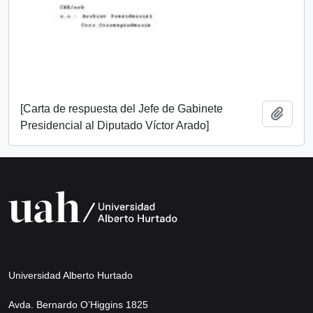
[Carta de respuesta del Jefe de Gabinete
Añadi
Presidencial al Diputado Víctor Arado]
Universidad Alberto Hurtado
Avda. Bernardo O’Higgins 1825