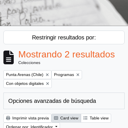
Restringir resultados por:
Mostrando 2 resultados
Colecciones
Remove filter:
Remove filter:
Punta Arenas (Chile)
Programas
Remove filter:
Con objetos digitales
Opciones avanzadas de búsqueda
Imprimir vista previa
Card view
Table view
Ordenar por: Identificador