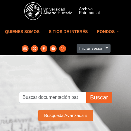
Skip to main content
QUIENES SOMOS
SITIOS DE INTERÉS
FONDOS
Iniciar sesión
Buscar
Búsqueda Avanzada »