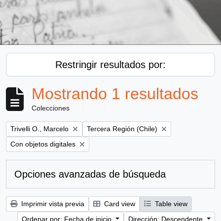
Restringir resultados por:
Mostrando 1 resultados
Colecciones
Remove filter:
Remove filter:
Trivelli O., Marcelo
Tercera Región (Chile)
Remove filter:
Con objetos digitales
Opciones avanzadas de búsqueda
Imprimir vista previa
Card view
Table view
Ordenar por: Fecha de inicio
Dirección: Descendente