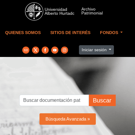
Skip to main content
QUIENES SOMOS
SITIOS DE INTERÉS
FONDOS
Iniciar sesión
Buscar
Búsqueda Avanzada »