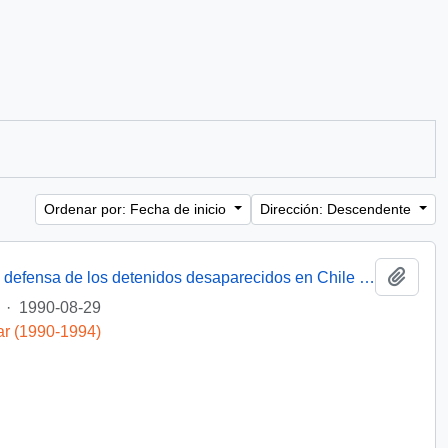
Ordenar por: Fecha de inicio
Dirección: Descendente
Añadi
[Miembro de Amnistía Internacional por la defensa de los detenidos desaparecidos en Chile felicita por la creación de la Comisión de de Verdad y Reconciliación]
·
1990-08-29
ar (1990-1994)