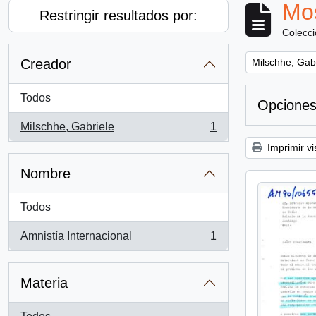
Mos
Restringir resultados por:
Colecc
Remove filter:
Creador
Milschhe, Gab
Todos
Opciones
Milschhe, Gabriele
1
, 1 resultados
Imprimir vi
Nombre
Todos
Amnistía Internacional
1
, 1 resultados
Materia