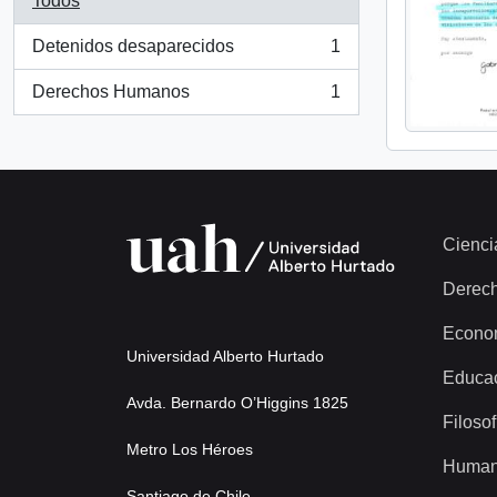
Todos
Detenidos desaparecidos
1
, 1 resultados
Derechos Humanos
1
, 1 resultados
Cienci
Derec
Econo
Universidad Alberto Hurtado
Educa
Avda. Bernardo O’Higgins 1825
Filosof
Metro Los Héroes
Human
Santiago de Chile