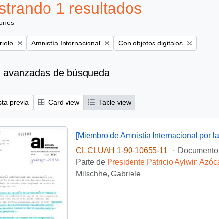
trando 1 resultados
iones
Remove filter:
Remove filter:
riele
Amnistía Internacional
Con objetos digitales
 avanzadas de búsqueda
sta previa
Card view
Table view
CL CLUAH 1-90-10655-11
·
Documento
Parte de
Presidente Patricio Aylwin Azóc
Milschhe, Gabriele