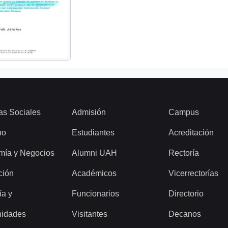
as Sociales
Admisión
Campus
ho
Estudiantes
Acreditación
mía y Negocios
Alumni UAH
Rectoría
ción
Académicos
Vicerrectorías
ía y
Funcionarios
Directorio
idades
Visitantes
Decanos