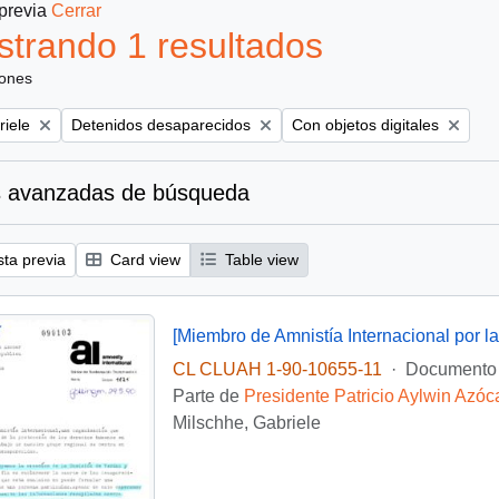
 previa
Cerrar
trando 1 resultados
iones
Remove filter:
Remove filter:
riele
Detenidos desaparecidos
Con objetos digitales
 avanzadas de búsqueda
sta previa
Card view
Table view
CL CLUAH 1-90-10655-11
·
Documento
Parte de
Presidente Patricio Aylwin Azóc
Milschhe, Gabriele