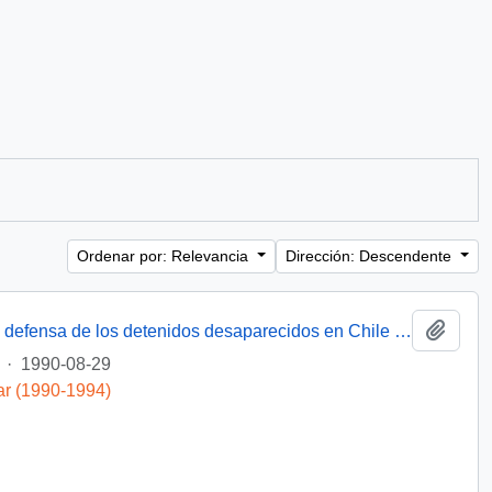
Ordenar por: Relevancia
Dirección: Descendente
Añadi
[Miembro de Amnistía Internacional por la defensa de los detenidos desaparecidos en Chile felicita por la creación de la Comisión de de Verdad y Reconciliación]
·
1990-08-29
ar (1990-1994)