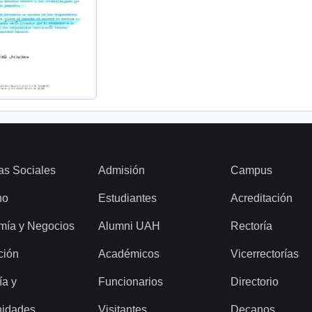
as Sociales
Admisión
Campus
ho
Estudiantes
Acreditación
mía y Negocios
Alumni UAH
Rectoría
ción
Académicos
Vicerrectorías
ía y
Funcionarios
Directorio
idades
Visitantes
Decanos