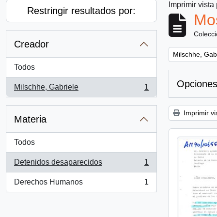
Imprimir vista
Restringir resultados por:
Mos
Colecc
Creador
Remove filter:
Milschhe, Gab
Todos
Opciones
Milschhe, Gabriele
1
, 1 resultados
Imprimir vi
Materia
Todos
Detenidos desaparecidos
1
, 1 resultados
Derechos Humanos
1
, 1 resultados