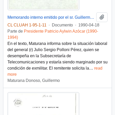
Añadi
Memorando interno emitido por el sr. Guillermo Maturana Donoso, funcionario de la Dirección Administrativa del Palacio de La Moneda, dirigido al Presidente de la República, sr. Patricio Aylwin Azócar
CL CLUAH 1-95-1-11
·
Documento
·
1990-04-18
Parte de
Presidente Patricio Aylwin Azócar (1990-
1994)
En el texto, Maturana informa sobre la situación laboral
del general (r) Julio Sergio Polloni Pérez, quien se
desempeña en la Subsecretaría de
Telecomunicaciones y estaría siendo marginado por su
condición de exmilitar. El remitente solicita la
…
read
more
Maturana Donoso, Guillermo