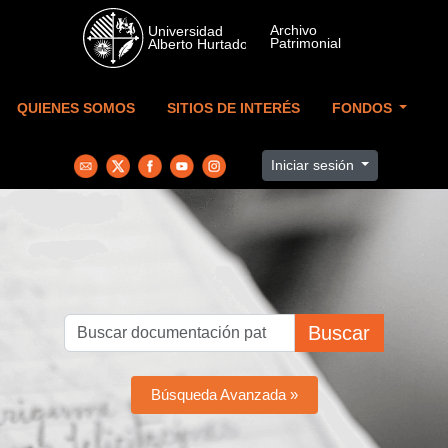
Skip to main content
QUIENES SOMOS
SITIOS DE INTERÉS
FONDOS
Iniciar sesión
Buscar
Búsqueda Avanzada »