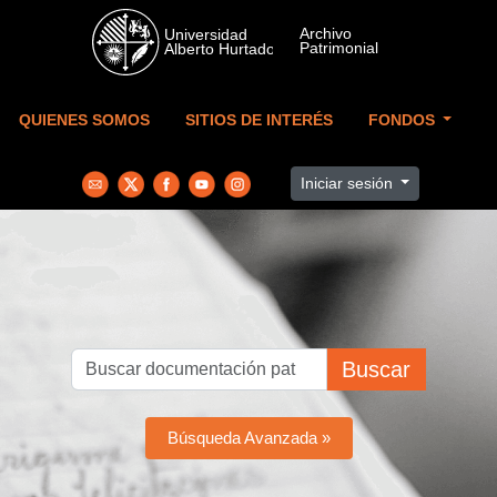
Skip to main content
QUIENES SOMOS
SITIOS DE INTERÉS
FONDOS
Iniciar sesión
Buscar
Búsqueda Avanzada »