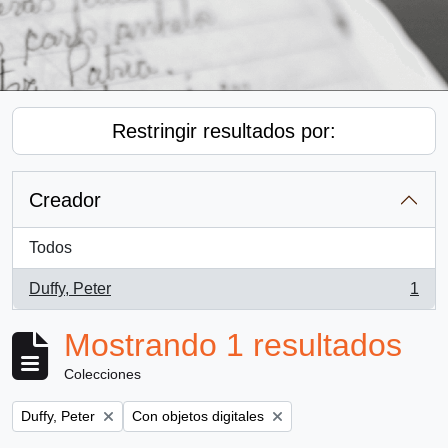
Restringir resultados por:
Creador
Todos
Duffy, Peter
1
, 1 resultados
Mostrando 1 resultados
Colecciones
Remove filter:
Remove filter:
Duffy, Peter
Con objetos digitales