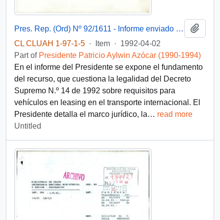
Add t
Pres. Rep. (Ord) Nº 92/1611 - Informe enviado por el Presidente Patricio Aylwin a la I. Corte de Apelaciones de Santiago respecto del recurso de protección interpuesto por la Sociedad Ferré y Grau Ltda. contra el Presidente de la República y el Ministro de Transportes
CL CLUAH 1-97-1-5
·
Item
·
1992-04-02
Part of
Presidente Patricio Aylwin Azócar (1990-1994)
En el informe del Presidente se expone el fundamento
del recurso, que cuestiona la legalidad del Decreto
Supremo N.º 14 de 1992 sobre requisitos para
vehículos en leasing en el transporte internacional. El
Presidente detalla el marco jurídico, la
…
read more
Untitled