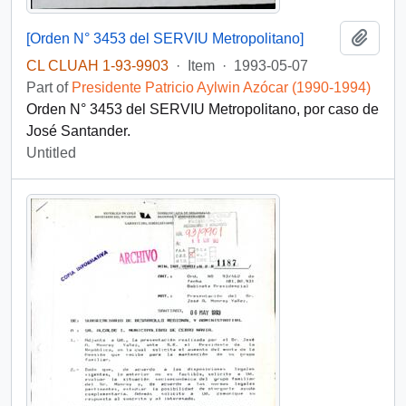
Add t
[Orden N° 3453 del SERVIU Metropolitano]
CL CLUAH 1-93-9903
·
Item
·
1993-05-07
Part of
Presidente Patricio Aylwin Azócar (1990-1994)
Orden N° 3453 del SERVIU Metropolitano, por caso de
José Santander.
Untitled