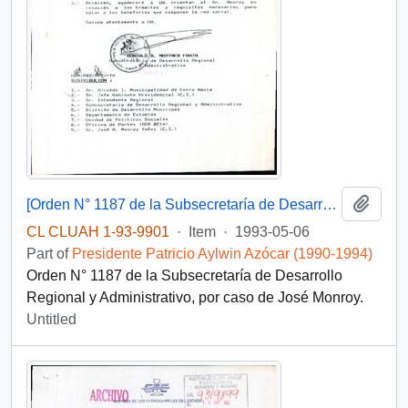
Add t
[Orden N° 1187 de la Subsecretaría de Desarrollo Regional y Administrativo]
CL CLUAH 1-93-9901
·
Item
·
1993-05-06
Part of
Presidente Patricio Aylwin Azócar (1990-1994)
Orden N° 1187 de la Subsecretaría de Desarrollo
Regional y Administrativo, por caso de José Monroy.
Untitled