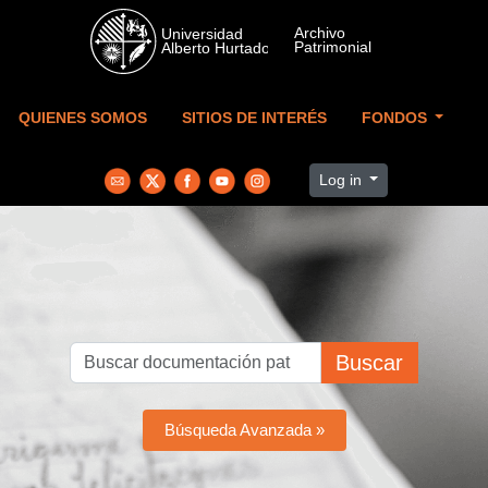
Skip to main content
QUIENES SOMOS
SITIOS DE INTERÉS
FONDOS
Log in
Buscar
Búsqueda Avanzada »