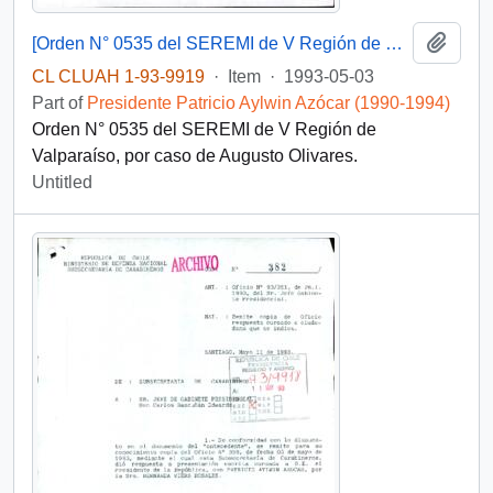
Add t
[Orden N° 0535 del SEREMI de V Región de Valparaíso]
CL CLUAH 1-93-9919
·
Item
·
1993-05-03
Part of
Presidente Patricio Aylwin Azócar (1990-1994)
Orden N° 0535 del SEREMI de V Región de
Valparaíso, por caso de Augusto Olivares.
Untitled