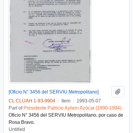
Add t
[Oficio N° 3456 del SERVIU Metropolitano]
CL CLUAH 1-93-9904
·
Item
·
1993-05-07
Part of
Presidente Patricio Aylwin Azócar (1990-1994)
Oficio N° 3456 del SERVIU Metropolitano, por caso de
Rosa Bravo.
Untitled