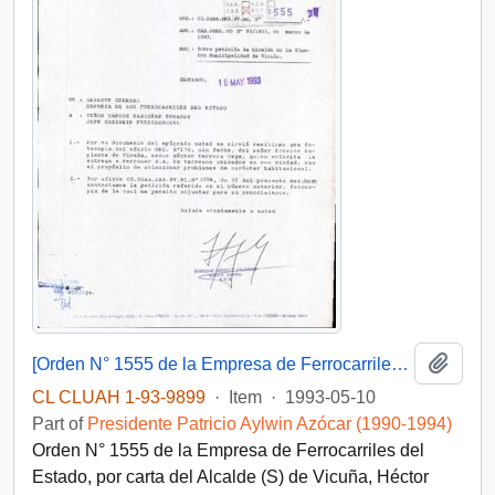
Add t
[Orden N° 1555 de la Empresa de Ferrocarriles del Estado]
CL CLUAH 1-93-9899
·
Item
·
1993-05-10
Part of
Presidente Patricio Aylwin Azócar (1990-1994)
Orden N° 1555 de la Empresa de Ferrocarriles del
Estado, por carta del Alcalde (S) de Vicuña, Héctor