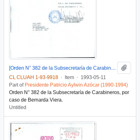
Add t
[Orden N° 382 de la Subsecretaría de Carabineros]
CL CLUAH 1-93-9918
·
Item
·
1993-05-11
Part of
Presidente Patricio Aylwin Azócar (1990-1994)
Orden N° 382 de la Subsecretaría de Carabineros, por
caso de Bernarda Viera.
Untitled