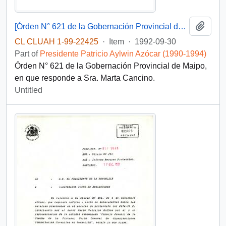
Add t
[Órden N° 621 de la Gobernación Provincial de Maipo]
CL CLUAH 1-99-22425
·
Item
·
1992-09-30
Part of
Presidente Patricio Aylwin Azócar (1990-1994)
Órden N° 621 de la Gobernación Provincial de Maipo,
en que responde a Sra. Marta Cancino.
Untitled