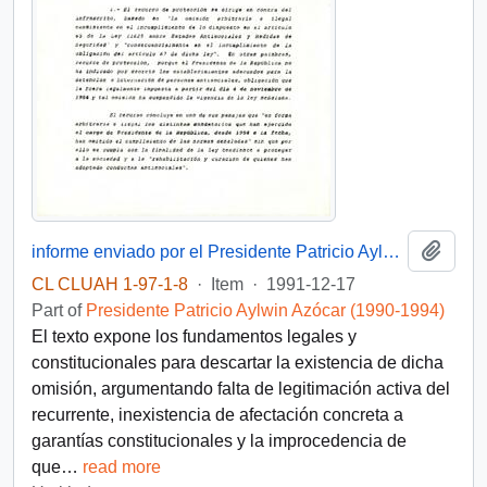
Add t
informe enviado por el Presidente Patricio Aylwin a la Corte de Apelaciones en respuesta a un requerimiento sobre un recurso de protección (rol 2674-91), interpuesto por Mario Vallejos Balboa por presunta omisión en la aplicación de la Ley 11.625 sobre Estados Antisociales
CL CLUAH 1-97-1-8
·
Item
·
1991-12-17
Part of
Presidente Patricio Aylwin Azócar (1990-1994)
El texto expone los fundamentos legales y
constitucionales para descartar la existencia de dicha
omisión, argumentando falta de legitimación activa del
recurrente, inexistencia de afectación concreta a
garantías constitucionales y la improcedencia de
que
…
read more