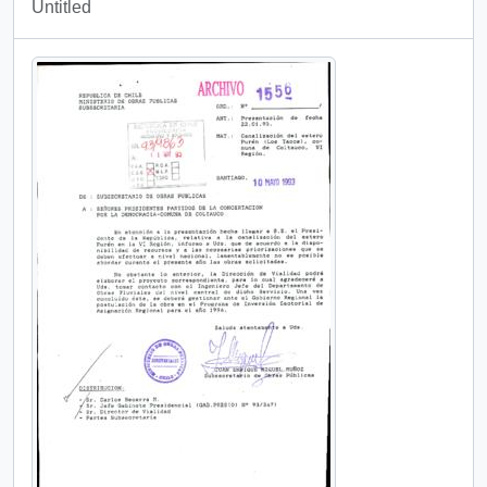
Untitled