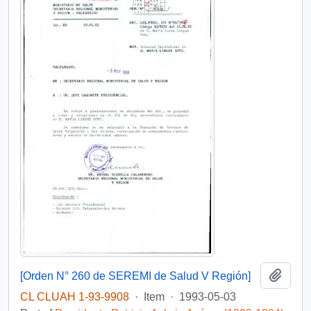
Add t
[Orden N° 260 de SEREMI de Salud V Región]
CL CLUAH 1-93-9908
·
Item
·
1993-05-03