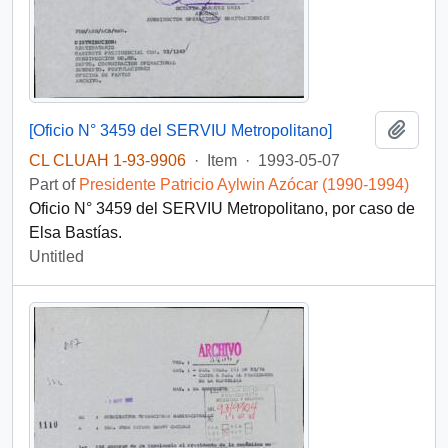
Add t
[Oficio N° 3459 del SERVIU Metropolitano]
CL CLUAH 1-93-9906
·
Item
·
1993-05-07
Part of
Presidente Patricio Aylwin Azócar (1990-1994)
Oficio N° 3459 del SERVIU Metropolitano, por caso de
Elsa Bastías.
Untitled