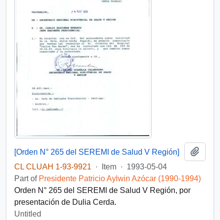
Add t
[Orden N° 265 del SEREMI de Salud V Región]
CL CLUAH 1-93-9921
·
Item
·
1993-05-04
Part of
Presidente Patricio Aylwin Azócar (1990-1994)
Orden N° 265 del SEREMI de Salud V Región, por
presentación de Dulia Cerda.
Untitled