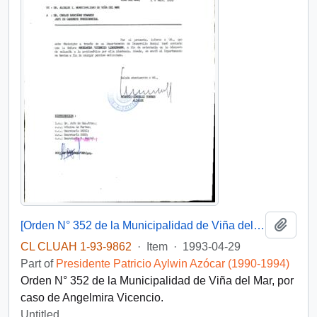
Add t
[Orden N° 352 de la Municipalidad de Viña del Mar]
CL CLUAH 1-93-9862
·
Item
·
1993-04-29
Part of
Presidente Patricio Aylwin Azócar (1990-1994)
Orden N° 352 de la Municipalidad de Viña del Mar, por
caso de Angelmira Vicencio.
Untitled