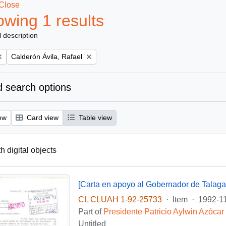
Close
wing 1 results
l description
Remove filter:
Calderón Ávila, Rafael
 search options
ew
Card view
Table view
th digital objects
[Carta en apoyo al Gobernador de Talaga
CL CLUAH 1-92-25733
·
Item
·
1992-1
Part of
Presidente Patricio Aylwin Azócar
Untitled