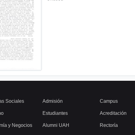
as Sociales
Admisión
Campus
ho
Estudiantes
Acreditación
mía y Negocios
Alumni UAH
Rectoría