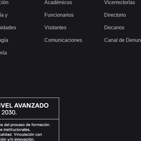
ción
Académicos
Vicerrectorías
ía y
Funcionarios
Directorio
idades
Visitantes
Decanos
ogía
Comunicaciones
Canal de Denun
ería