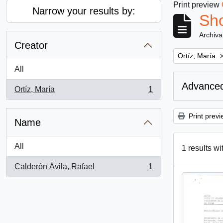
Print preview
Narrow your results by:
Sho
Archiva
Creator
Remove filter:
Ortíz, María
All
Advanced
Ortíz, María
1
, 1 results
Print previ
Name
All
1 results wi
Calderón Ávila, Rafael
1
, 1 results