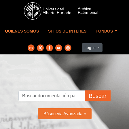
Skip to main content
QUIENES SOMOS
SITIOS DE INTERÉS
FONDOS
Log in
Buscar
Búsqueda Avanzada »