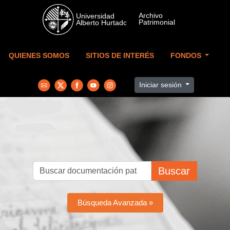
Skip to main content
QUIENES SOMOS
SITIOS DE INTERÉS
FONDOS
Iniciar sesión
Buscar
Búsqueda Avanzada »