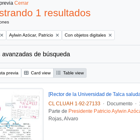
 previa
Cerrar
trando 1 resultados
iones
Remove filter:
Remove filter:
Aylwin Azócar, Patricio
Con objetos digitales
 avanzadas de búsqueda
sta previa
Card view
Table view
[Rector de la Universidad de Talca salud
CL CLUAH 1-92-27133
·
Documento
·
Parte de
Presidente Patricio Aylwin Azóc
Rojas, Alvaro