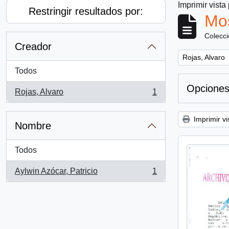
Imprimir vista
Restringir resultados por:
Mos
Colecc
Creador
Remove filter:
Rojas, Alvaro
Todos
Opciones
Rojas, Alvaro
1
, 1 resultados
Imprimir vi
Nombre
Todos
Aylwin Azócar, Patricio
1
, 1 resultados