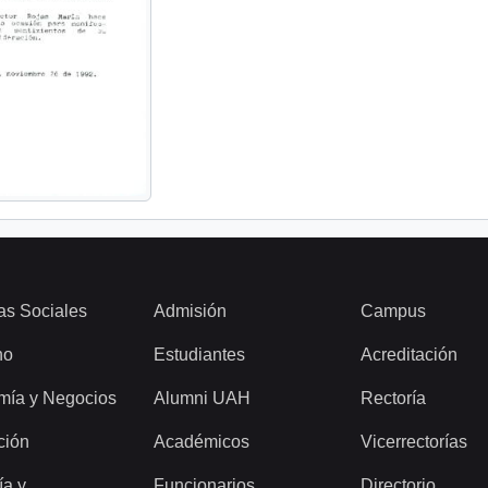
as Sociales
Admisión
Campus
ho
Estudiantes
Acreditación
mía y Negocios
Alumni UAH
Rectoría
ción
Académicos
Vicerrectorías
ía y
Funcionarios
Directorio