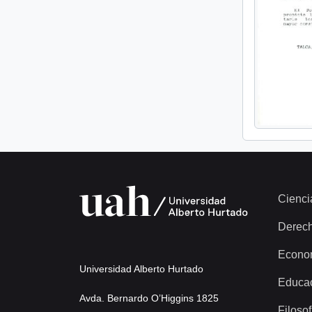
Cienci
Derec
Econo
Universidad Alberto Hurtado
Educa
Avda. Bernardo O’Higgins 1825
Filosof