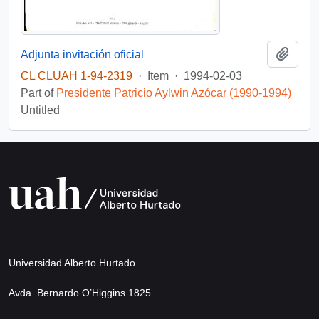
Add t
Adjunta invitación oficial
CL CLUAH 1-94-2319
·
Item
·
1994-02-03
Part of
Presidente Patricio Aylwin Azócar (1990-1994)
Untitled
Universidad Alberto Hurtado
Avda. Bernardo O’Higgins 1825