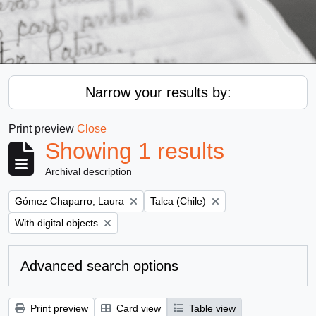
Narrow your results by:
Print preview
Close
Showing 1 results
Archival description
Remove filter:
Remove filter:
Gómez Chaparro, Laura
Talca (Chile)
Remove filter:
With digital objects
Advanced search options
Print preview
Card view
Table view