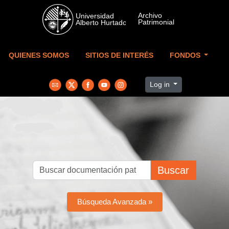
Skip to main content
QUIENES SOMOS
SITIOS DE INTERÉS
FONDOS
Log in
Buscar
Búsqueda Avanzada »