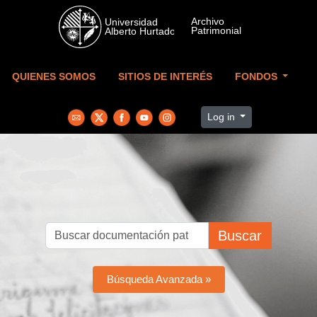
Skip to main content
QUIENES SOMOS
SITIOS DE INTERÉS
FONDOS
Log in
Buscar
Búsqueda Avanzada »