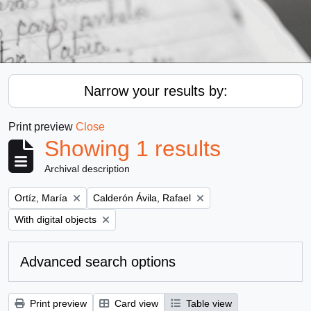
Narrow your results by:
Print preview
Close
Showing 1 results
Archival description
Remove filter:
Remove filter:
Ortíz, María
Calderón Ávila, Rafael
Remove filter:
With digital objects
Advanced search options
Print preview
Card view
Table view