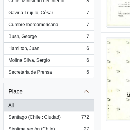
Chile. Ministerio del Interior
8
, 8 results
Gaviria Trujillo, César
7
, 7 results
Cumbre Iberoamericana
7
, 7 results
Bush, George
7
, 7 results
Hamilton, Juan
6
, 6 results
Molina Silva, Sergio
6
, 6 results
Secretaría de Prensa
6
, 6 results
Place
All
Santiago (Chile : Ciudad)
772
, 772 results
Séptima región (Chile)
27