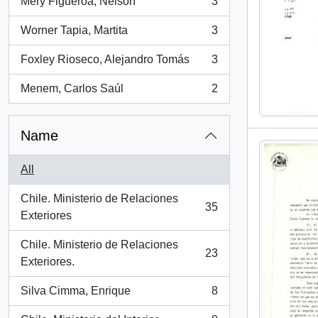
Mery Figueroa, Nelson
3
, 3 results
Worner Tapia, Martita
3
, 3 results
Foxley Rioseco, Alejandro Tomás
3
, 3 results
Menem, Carlos Saúl
2
, 2 results
Name
All
Chile. Ministerio de Relaciones
35
, 35 results
Exteriores
Chile. Ministerio de Relaciones
23
, 23 results
Exteriores.
Silva Cimma, Enrique
8
, 8 results