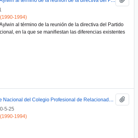
Texto de la declaración leída por Patricio Aylwin al término de la reunión de la directiva del P.D.C con Renovación Nacional
1
 (1990-1994)
Aylwin al término de la reunión de la directiva del Partido
nal, en la que se manifiestan las diferencias existentes
Add t
[Carta del Presidente Aylwin al Presidente Nacional del Colegio Profesional de Relacionadores Públicos A.G, rechazando invitacion a acto inaugural].
0-5-25
 (1990-1994)