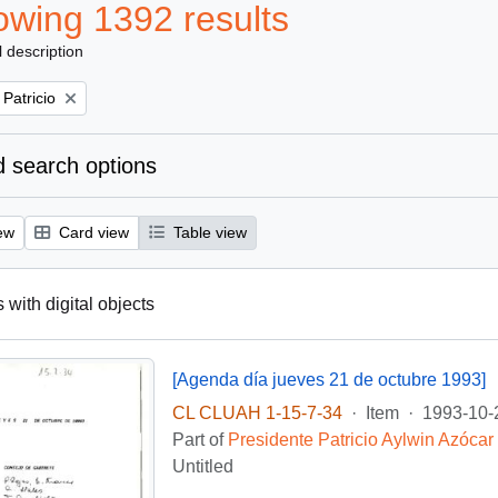
wing 1392 results
l description
 Patricio
 search options
ew
Card view
Table view
 with digital objects
[Agenda día jueves 21 de octubre 1993]
CL CLUAH 1-15-7-34
·
Item
·
1993-10-
Part of
Presidente Patricio Aylwin Azócar
Untitled