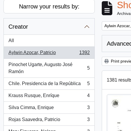
Sho
Narrow your results by:
Archiva
Remove filter:
Creator
Aylwin Azocar,
All
Advanced
Aylwin Azocar, Patricio
1392
, 1392 results
Print previ
Pinochet Ugarte, Augusto José
5
, 5 results
Ramón
1381 results
Chile. Presidencia de la República
5
, 5 results
Krauss Rusque, Enríque
4
, 4 results
Silva Cimma, Enrique
3
, 3 results
Rojas Saavedra, Patricio
3
, 3 results