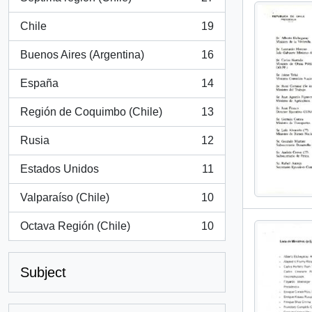
, 27 results
Chile
19
, 19 results
Buenos Aires (Argentina)
16
, 16 results
España
14
, 14 results
Región de Coquimbo (Chile)
13
, 13 results
Rusia
12
, 12 results
Estados Unidos
11
, 11 results
Valparaíso (Chile)
10
, 10 results
Octava Región (Chile)
10
, 10 results
Subject