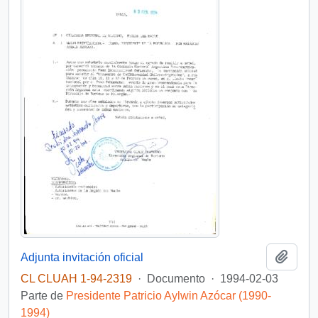
Añadi
Adjunta invitación oficial
CL CLUAH 1-94-2319
·
Documento
·
1994-02-03
Parte de
Presidente Patricio Aylwin Azócar (1990-
1994)