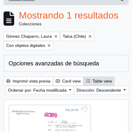
, 1 resultados
Mostrando 1 resultados
Colecciones
Remove filter:
Remove filter:
Gómez Chaparro, Laura
Talca (Chile)
Remove filter:
Con objetos digitales
Opciones avanzadas de búsqueda
Imprimir vista previa
Card view
Table view
Ordenar por: Fecha modificada
Dirección: Descendente