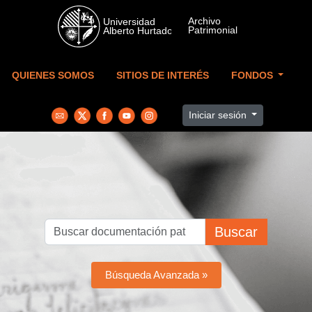
Skip to main content
QUIENES SOMOS
SITIOS DE INTERÉS
FONDOS
Iniciar sesión
Buscar
Búsqueda Avanzada »