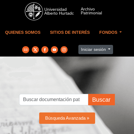
Skip to main content
QUIENES SOMOS
SITIOS DE INTERÉS
FONDOS
Iniciar sesión
Buscar
Búsqueda Avanzada »