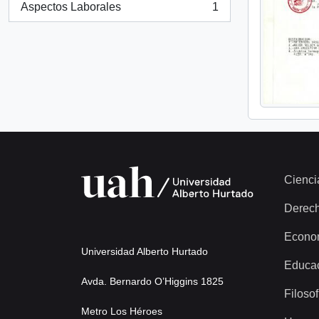
Aspectos Laborales
1
, 1 results
Cienci
Derec
Econo
Universidad Alberto Hurtado
Educa
Avda. Bernardo O’Higgins 1825
Filosof
Metro Los Héroes