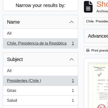
Sho
Narrow your results by:
Archiva
Remove filter:
Name
Chile. Preside
All
Advanced
Chile. Presidencia de la República
1
, 1 results
Print previ
Subject
All
Presidentes (Chile )
1
, 1 results
Giras
1
, 1 results
Salud
1
, 1 results