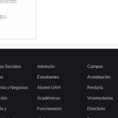
as Sociales
Admisión
Campus
ho
Estudiantes
Acreditación
mía y Negocios
Alumni UAH
Rectoría
ción
Académicos
Vicerrectorías
ía y
Funcionarios
Directorio