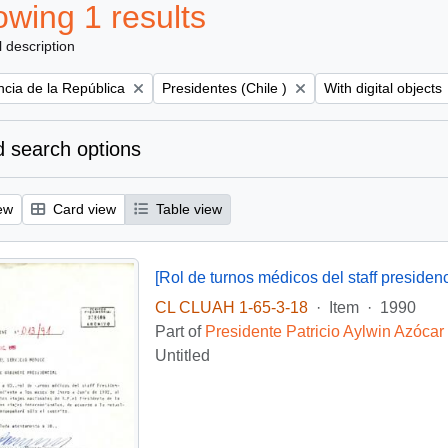
wing 1 results
l description
Remove filter:
Remove filter:
ncia de la República
Presidentes (Chile )
With digital objects
 search options
ew
Card view
Table view
[Rol de turnos médicos del staff presidenc
CL CLUAH 1-65-3-18
·
Item
·
1990
Part of
Presidente Patricio Aylwin Azócar
Untitled