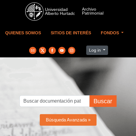
Skip to main content
QUIENES SOMOS
SITIOS DE INTERÉS
FONDOS
Log in
Buscar
Búsqueda Avanzada »