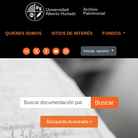
Skip to main content
QUIENES SOMOS
SITIOS DE INTERÉS
FONDOS
Iniciar sesión
Buscar
Búsqueda Avanzada »