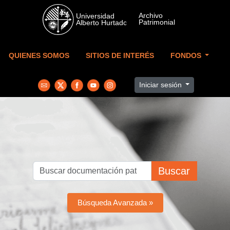
Skip to main content
QUIENES SOMOS
SITIOS DE INTERÉS
FONDOS
Iniciar sesión
Buscar
Búsqueda Avanzada »