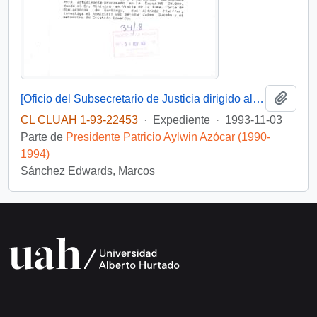
Añadi
[Oficio del Subsecretario de Justicia dirigido al sr. Wilfried Telkamper, miembro del parlamento europeo]
CL CLUAH 1-93-22453
·
Expediente
·
1993-11-03
Parte de
Presidente Patricio Aylwin Azócar (1990-
1994)
Sánchez Edwards, Marcos