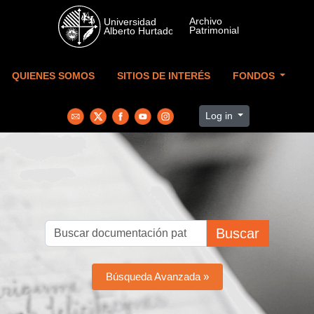
Skip to main content
QUIENES SOMOS
SITIOS DE INTERÉS
FONDOS
Log in
Buscar
Búsqueda Avanzada »