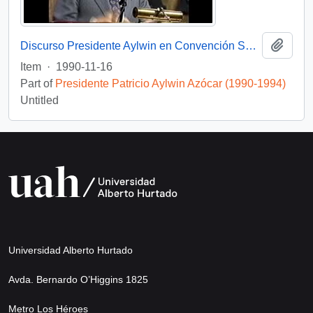
Add t
Discurso Presidente Aylwin en Convención Santiago: Video
Item
·
1990-11-16
Part of
Presidente Patricio Aylwin Azócar (1990-1994)
Untitled
Universidad Alberto Hurtado
Avda. Bernardo O’Higgins 1825
Metro Los Héroes