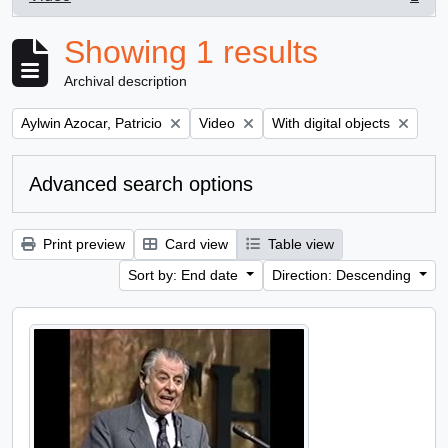
, 1 results
Showing 1 results
Archival description
Remove filter:
Remove filter:
Remove filter:
Aylwin Azocar, Patricio
Video
With digital objects
Advanced search options
Print preview
Card view
Table view
Sort by: End date
Direction: Descending