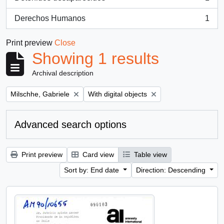
, 1 results
Derechos Humanos
1
, 1 results
Print preview
Close
Showing 1 results
Archival description
Remove filter:
Remove filter:
Milschhe, Gabriele
With digital objects
Advanced search options
Print preview
Card view
Table view
Sort by: End date
Direction: Descending