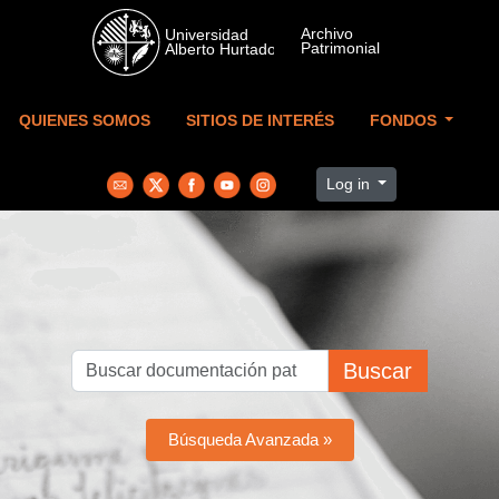
Skip to main content
QUIENES SOMOS
SITIOS DE INTERÉS
FONDOS
Log in
Buscar
Búsqueda Avanzada »