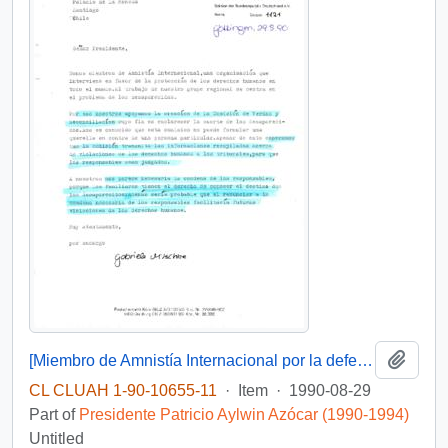
Add t
[Miembro de Amnistía Internacional por la defensa de los detenidos desaparecidos en Chile felicita por la creación de la Comisión de de Verdad y Reconciliación]
CL CLUAH 1-90-10655-11
·
Item
·
1990-08-29
Part of
Presidente Patricio Aylwin Azócar (1990-1994)
Untitled