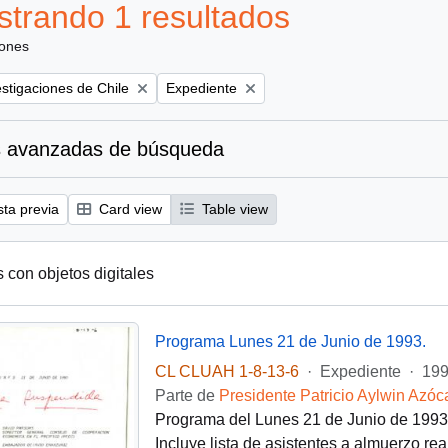
trando 1 resultados
iones
Remove filter:
estigaciones de Chile
Expediente
 avanzadas de búsqueda
sta previa
Card view
Table view
s con objetos digitales
Programa Lunes 21 de Junio de 1993.
CL CLUAH 1-8-13-6
·
Expediente
·
199
Parte de
Presidente Patricio Aylwin Azóc
Programa del Lunes 21 de Junio de 1993 r
Incluye lista de asistentes a almuerzo re