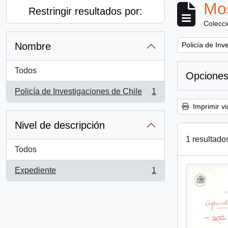
Mos
Restringir resultados por:
Colecc
Remove filter:
Nombre
Policía de Inv
Todos
Opciones
Policía de Investigaciones de Chile
1
, 1 resultados
Imprimir vi
Nivel de descripción
1 resultado
Todos
Expediente
1
, 1 resultados