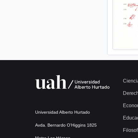
Cienci
Derec
Econo
Universidad Alberto Hurtado
Educa
Avda. Bernardo O’Higgins 1825
Filosof
Metro Los Héroes