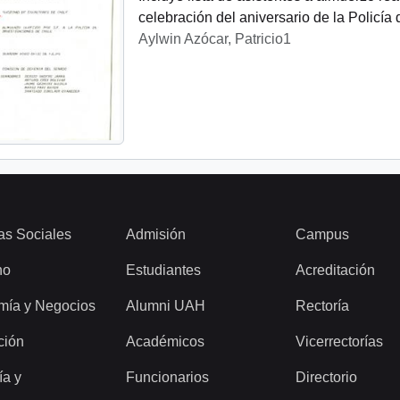
celebración del aniversario de la Policía 
Aylwin Azócar, Patricio1
as Sociales
Admisión
Campus
ho
Estudiantes
Acreditación
mía y Negocios
Alumni UAH
Rectoría
ción
Académicos
Vicerrectorías
ía y
Funcionarios
Directorio