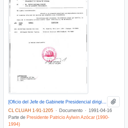
Añadi
[Oficio del Jefe de Gabinete Presidencial dirigido al Intendente de la III Región de Atacama, Sr. Raúl Barrionuevo]
CL CLUAH 1-91-1205
·
Documento
·
1991-04-16
Parte de
Presidente Patricio Aylwin Azócar (1990-
1994)