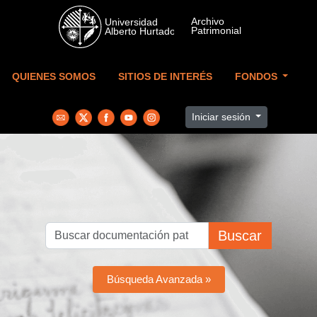
Skip to main content
QUIENES SOMOS
SITIOS DE INTERÉS
FONDOS
Iniciar sesión
Buscar
Búsqueda Avanzada »