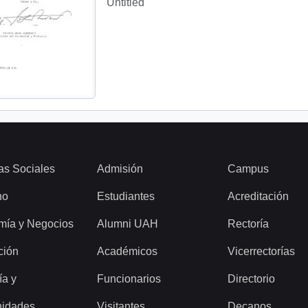
Untitled
as Sociales
Admisión
Campus
ho
Estudiantes
Acreditación
mía y Negocios
Alumni UAH
Rectoría
ción
Académicos
Vicerrectorías
ía y
Funcionarios
Directorio
idades
Visitantes
Decanos