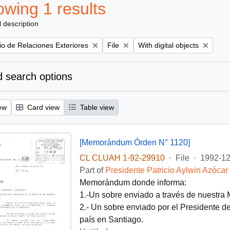
wing 1 results
l description
Remove filter:
Remove filter:
rio de Relaciones Exteriores
File
With digital objects
 search options
ew
Card view
Table view
[Memorándum Órden N° 1120]
CL CLUAH 1-92-29910
·
File
·
1992-12
Part of
Presidente Patricio Aylwin Azócar
Memorándum donde informa:
1.-Un sobre enviado a través de nuestra
2.- Un sobre enviado por el Presidente d
país en Santiago.