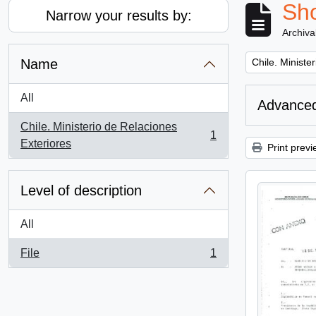
Sho
Narrow your results by:
Archiva
Remove filter:
Name
Chile. Ministe
All
Advanced
Chile. Ministerio de Relaciones
1
, 1 results
Exteriores
Print previ
Level of description
All
File
1
, 1 results