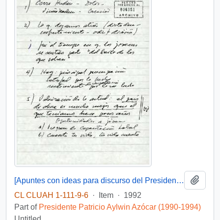
Add t
[Apuntes con ideas para discurso del Presidente con los jóvenes]
CL CLUAH 1-111-9-6
·
Item
·
1992
Part of
Presidente Patricio Aylwin Azócar (1990-1994)
Untitled