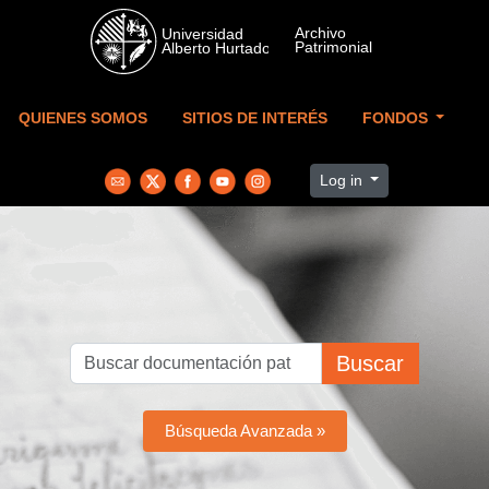
Skip to main content
QUIENES SOMOS
SITIOS DE INTERÉS
FONDOS
Log in
Buscar
Búsqueda Avanzada »