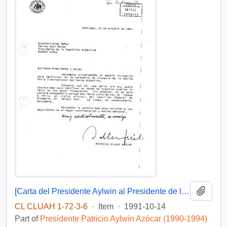
Add t
[Carta del Presidente Aylwin al Presidente de la Republica de Argentina, respecto a invitación para participar en la ceremonia de clausura de la Décima Feria Internacional del Norte Argentino ].
CL CLUAH 1-72-3-6
·
Item
·
1991-10-14
Part of
Presidente Patricio Aylwin Azócar (1990-1994)