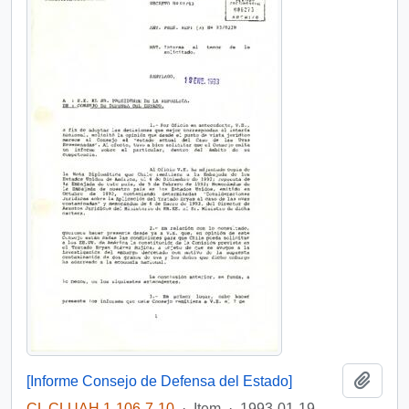
Add t
[Informe Consejo de Defensa del Estado]
CL CLUAH 1-106-7-10
·
Item
·
1993-01-19