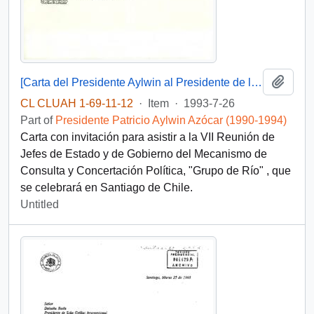
Add t
[Carta del Presidente Aylwin al Presidente de la República Oriental del Uruguay]
CL CLUAH 1-69-11-12
·
Item
·
1993-7-26
Part of
Presidente Patricio Aylwin Azócar (1990-1994)
Carta con invitación para asistir a la VII Reunión de
Jefes de Estado y de Gobierno del Mecanismo de
Consulta y Concertación Política, "Grupo de Río" , que
se celebrará en Santiago de Chile.
Untitled