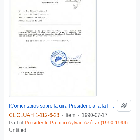
Add t
[Comentarios sobre la gira Presidencial a la II región]
CL CLUAH 1-112-6-23
·
Item
·
1990-07-17
Part of
Presidente Patricio Aylwin Azócar (1990-1994)
Untitled