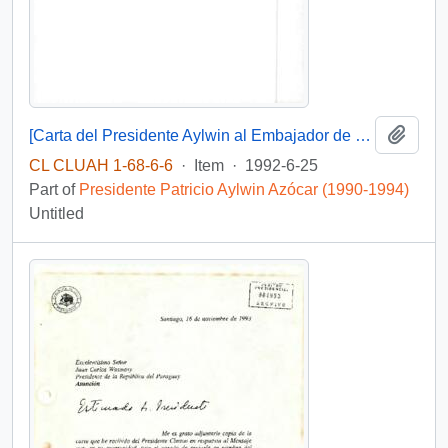
Add t
[Carta del Presidente Aylwin al Embajador de Chile en Colombia, agradeciendo generosos conceptos acerca de su labor de gobernante].
CL CLUAH 1-68-6-6
·
Item
·
1992-6-25
Part of
Presidente Patricio Aylwin Azócar (1990-1994)
Untitled