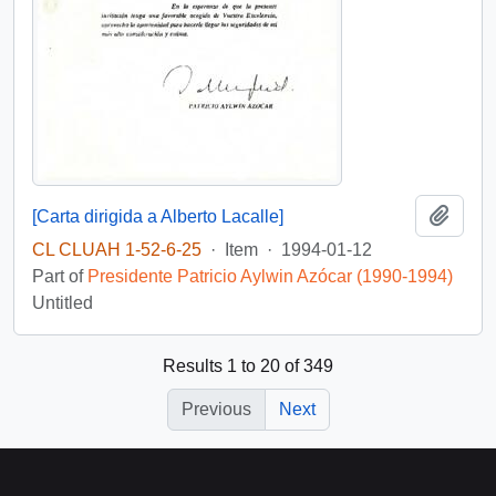
Add t
[Carta dirigida a Alberto Lacalle]
CL CLUAH 1-52-6-25
·
Item
·
1994-01-12
Part of
Presidente Patricio Aylwin Azócar (1990-1994)
Untitled
Results 1 to 20 of 349
Previous
Next