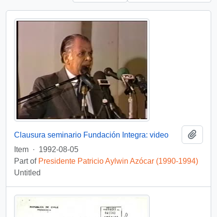
Add t
Clausura seminario Fundación Integra: video
Item
·
1992-08-05
Part of
Presidente Patricio Aylwin Azócar (1990-1994)
Untitled