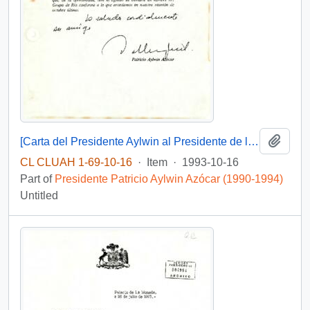
Add t
[Carta del Presidente Aylwin al Presidente de la República del Paraguay, adjuntando del Presidente Clinton]
CL CLUAH 1-69-10-16
·
Item
·
1993-10-16
Part of
Presidente Patricio Aylwin Azócar (1990-1994)
Untitled