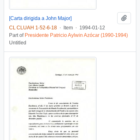
Add t
[Carta dirigida a John Major]
CL CLUAH 1-52-6-18
·
Item
·
1994-01-12
Part of
Presidente Patricio Aylwin Azócar (1990-1994)
Untitled