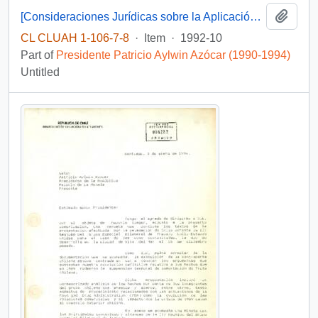
Add t
[Consideraciones Jurídicas sobre la Aplicación del Tratado Bryan al Caso de las Uvas Contaminadas]
CL CLUAH 1-106-7-8
·
Item
·
1992-10
Part of
Presidente Patricio Aylwin Azócar (1990-1994)
Untitled