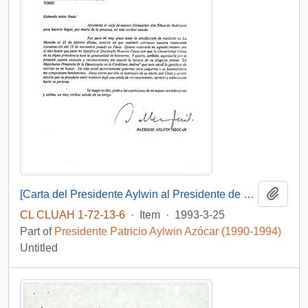
Add t
[Carta del Presidente Aylwin al Presidente de Soka Gakkai Internacional].
CL CLUAH 1-72-13-6
·
Item
·
1993-3-25
Part of
Presidente Patricio Aylwin Azócar (1990-1994)
Untitled