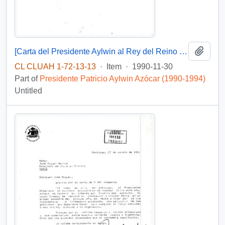
Add t
[Carta del Presidente Aylwin al Rey del Reino de Jordania].
CL CLUAH 1-72-13-13
·
Item
·
1990-11-30
Part of
Presidente Patricio Aylwin Azócar (1990-1994)
Untitled