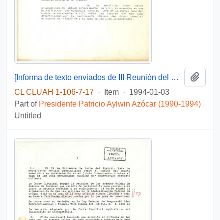
Add t
[Informa de texto enviados de III Reunión del Grupo Especial Bilateral de Trabajo Chile-Estados Unidos]
CL CLUAH 1-106-7-17
·
Item
·
1994-01-03
Part of
Presidente Patricio Aylwin Azócar (1990-1994)
Untitled