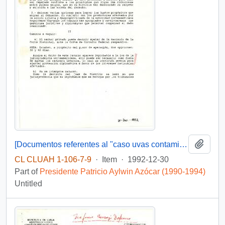
Add t
[Documentos referentes al "caso uvas contaminadas"]
CL CLUAH 1-106-7-9
·
Item
·
1992-12-30
Part of
Presidente Patricio Aylwin Azócar (1990-1994)
Untitled