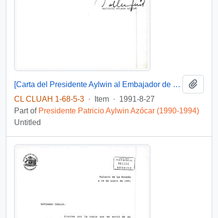
Add t
[Carta del Presidente Aylwin al Embajador de Chile en Francia, referente a la correspondencia enviada por el Presidente Mitterrand].
CL CLUAH 1-68-5-3
·
Item
·
1991-8-27
Part of
Presidente Patricio Aylwin Azócar (1990-1994)
Untitled