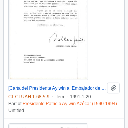
Add t
[Carta del Presidente Aylwin al Embajador de Chile en Argentina, agradeciendo envio de informe].
CL CLUAH 1-68-5-9
·
Item
·
1991-1-20
Part of
Presidente Patricio Aylwin Azócar (1990-1994)
Untitled