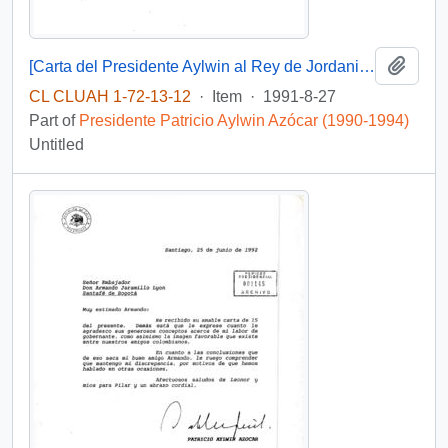
Add t
[Carta del Presidente Aylwin al Rey de Jordania, respecto a a la posición de Jordania con motivo de la crisis y guerra del Golfo].
CL CLUAH 1-72-13-12
·
Item
·
1991-8-27
Part of
Presidente Patricio Aylwin Azócar (1990-1994)
Untitled