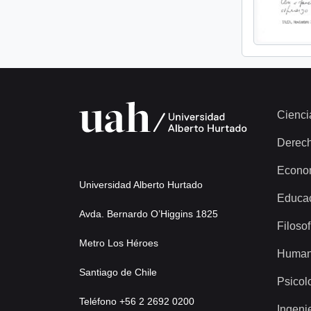
Cienci
Derec
Econo
Universidad Alberto Hurtado
Educa
Avda. Bernardo O’Higgins 1825
Filosof
Metro Los Héroes
Human
Santiago de Chile
Psicol
Teléfono +56 2 2692 0200
Ingeni