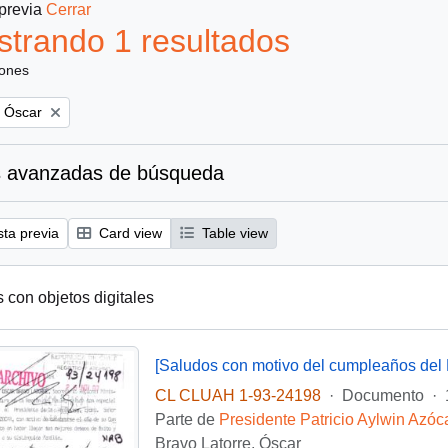
 previa
Cerrar
trando 1 resultados
iones
, Óscar
 avanzadas de búsqueda
sta previa
Card view
Table view
s con objetos digitales
[Saludos con motivo del cumpleaños del 
CL CLUAH 1-93-24198
·
Documento
·
Parte de
Presidente Patricio Aylwin Azóc
Bravo Latorre, Óscar