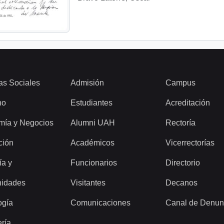
as Sociales
Admisión
Campus
ho
Estudiantes
Acreditación
mía y Negocios
Alumni UAH
Rectoría
ción
Académicos
Vicerrectorías
ía y
Funcionarios
Directorio
idades
Visitantes
Decanos
ogía
Comunicaciones
Canal de Denun
ería