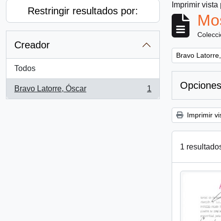
Imprimir vista
Restringir resultados por:
Mos
Colecc
Creador
Remove filter:
Bravo Latorre
Todos
Opciones
Bravo Latorre, Óscar
1
, 1 resultados
Imprimir vi
1 resultado