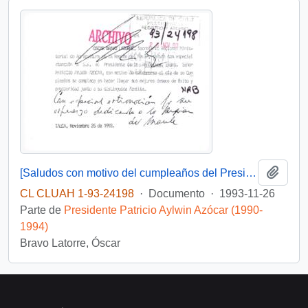
Añadi
[Saludos con motivo del cumpleaños del Presidente]
CL CLUAH 1-93-24198
·
Documento
·
1993-11-26
Parte de
Presidente Patricio Aylwin Azócar (1990-
1994)
Bravo Latorre, Óscar