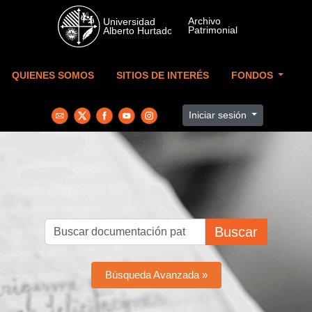
Skip to main content
QUIENES SOMOS
SITIOS DE INTERÉS
FONDOS
Iniciar sesión
Buscar
Búsqueda Avanzada »