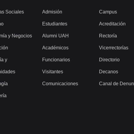
as Sociales
Admisión
Campus
ho
Estudiantes
Acreditación
mía y Negocios
Alumni UAH
Rectoría
ción
Académicos
Vicerrectorías
ía y
Funcionarios
Directorio
idades
Visitantes
Decanos
ogía
Comunicaciones
Canal de Denun
ería