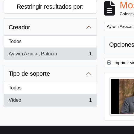
Mos
Restringir resultados por:
Colecc
Remove filter:
Creador
Aylwin Azocar,
Todos
Opciones
Aylwin Azocar, Patricio
1
, 1 resultados
Imprimir vi
Tipo de soporte
Todos
Video
1
, 1 resultados