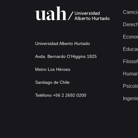
Cienci
Derec
Econo
Universidad Alberto Hurtado
Educa
Avda. Bernardo O’Higgins 1825
Filosof
Metro Los Héroes
Human
Santiago de Chile
Psicol
Teléfono +56 2 2692 0200
Ingeni