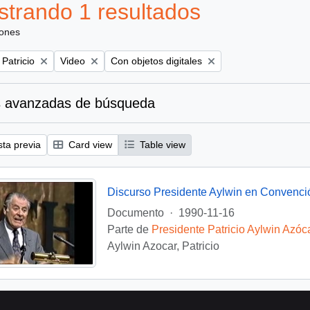
trando 1 resultados
iones
Remove filter:
Remove filter:
 Patricio
Video
Con objetos digitales
 avanzadas de búsqueda
sta previa
Card view
Table view
Discurso Presidente Aylwin en Convenci
Documento
·
1990-11-16
Parte de
Presidente Patricio Aylwin Azóc
Aylwin Azocar, Patricio