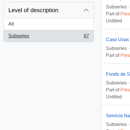
Subseries
Level of description
Part of
Pres
Untitled
All
Subseries
67
, 67 results
Caso Uvas
Subseries
Part of
Pres
Fondo de So
Subseries
Part of
Pres
Untitled
Servicio N
Subseries