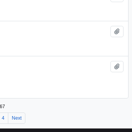
Add t
Add t
 67
4
Next