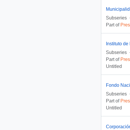
Municipali
Subseries
Part of
Pres
Instituto d
Subseries
Part of
Pres
Untitled
Fondo Naci
Subseries
Part of
Pres
Untitled
Corporació