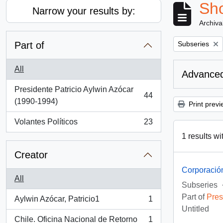
Sho
Narrow your results by:
Archiva
Remove filter:
Part of
Subseries
All
Advanced
Presidente Patricio Aylwin Azócar
44
, 44 results
(1990-1994)
Print previ
Volantes Políticos
23
, 23 results
1 results wi
Creator
Corporació
All
Subseries
Part of
Pres
Aylwin Azócar, Patricio1
1
, 1 results
Untitled
Chile. Oficina Nacional de Retorno
1