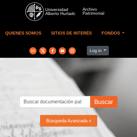
Skip to main content
QUIENES SOMOS
SITIOS DE INTERÉS
FONDOS
Log in
Buscar
Búsqueda Avanzada »