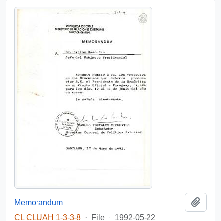
Add t
Memorandum
CL CLUAH 1-3-3-8
·
File
·
1992-05-22