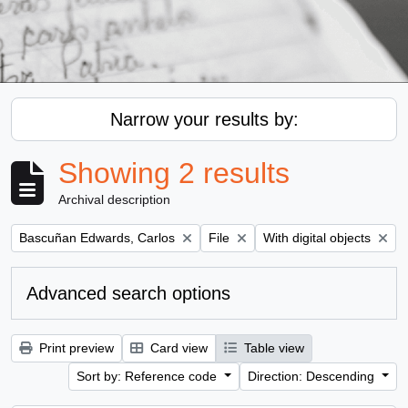
Narrow your results by:
Showing 2 results
Archival description
Remove filter:
Remove filter:
Remove filter:
Bascuñan Edwards, Carlos
File
With digital objects
Advanced search options
Print preview
Card view
Table view
Sort by: Reference code
Direction: Descending