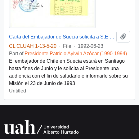
Add t
Carta del Embajador de Suecia solicita a S.E una audiencia para Junio de 1992
CL CLUAH 1-13-5-20
·
File
·
1992-06-23
Part of
Presidente Patricio Aylwin Azócar (1990-1994)
El embajador de Chile en Suecia estará en Santiago
hasta fines de Junio y le solicita al Presidente una
audiencia con el fin de saludarlo e informarle sobre su
Misión el 23 de Junio de 1993
Untitled