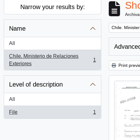
Sho
Narrow your results by:
Archiva
Remove filter:
Name
Chile. Ministe
All
Advanced
Chile. Ministerio de Relaciones
1
, 1 results
Exteriores
Print previ
Level of description
All
File
1
, 1 results