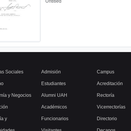
Untitled
as Sociales
Admisión
Campus
ho
Estudiantes
Acreditación
mía y Negocios
Alumni UAH
Rectoría
ción
Académicos
Vicerrectorías
ía y
Funcionarios
Directorio
idades
Visitantes
Decanos