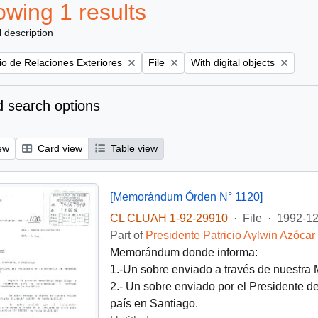
wing 1 results
l description
Remove filter:
Remove filter:
rio de Relaciones Exteriores
File
With digital objects
 search options
ew
Card view
Table view
[Memorándum Órden N° 1120]
CL CLUAH 1-92-29910
·
File
·
1992-12
Part of
Presidente Patricio Aylwin Azócar
Memorándum donde informa:
1.-Un sobre enviado a través de nuestra
2.- Un sobre enviado por el Presidente d
país en Santiago.