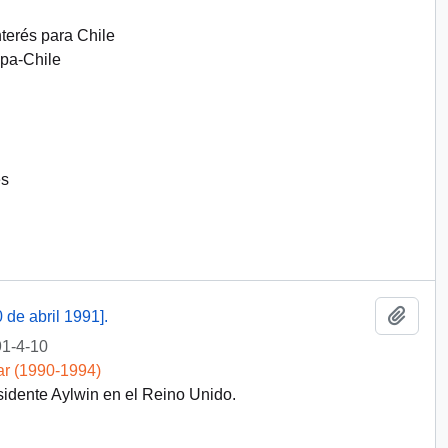
nterés para Chile
opa-Chile
es
Añadi
de abril 1991].
1-4-10
ar (1990-1994)
sidente Aylwin en el Reino Unido.