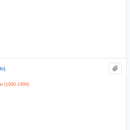
Añadi
o].
ar (1990-1994)