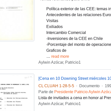
Política exterior de las CEE: temas i
Antecedentes de las relaciones Eur
Visitas
Exiliados
Intercambio Comercial
-Inversiones de la CEE en Chile
-Porcentaje del monto de operacion
Graficos de
…
read more
Aylwin Azócar, Patricio1
[Cena en 10 Downing Street miércoles 10 
CL CLUAH 1-28-5-5
·
Documento
·
199
Parte de
Presidente Patricio Aylwin Azóc
Lista de invitados a cena en honor al Pre
Aylwin Azócar, Patricio1