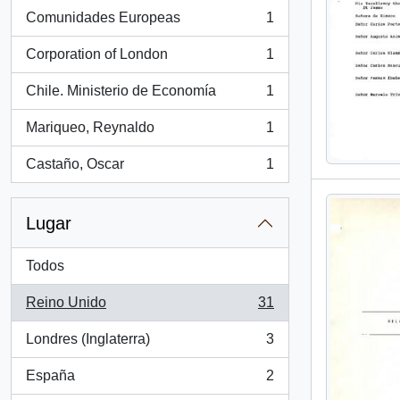
Comunidades Europeas
1
, 1 resultados
Corporation of London
1
, 1 resultados
Chile. Ministerio de Economía
1
, 1 resultados
Mariqueo, Reynaldo
1
, 1 resultados
Castaño, Oscar
1
, 1 resultados
Lugar
Todos
Reino Unido
31
, 31 resultados
Londres (Inglaterra)
3
, 3 resultados
España
2
, 2 resultados