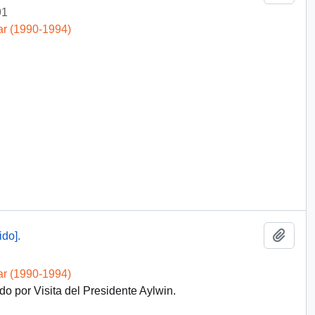
91
ar (1990-1994)
Añadi
ido].
ar (1990-1994)
do por Visita del Presidente Aylwin.