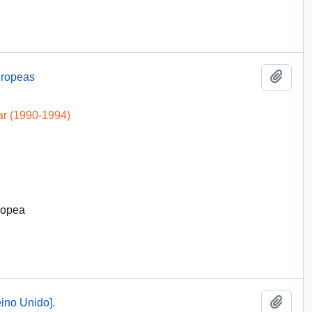
Añadi
uropeas
ar (1990-1994)
ropea
Añadi
ino Unido].