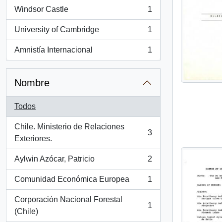
Windsor Castle
1
, 1 resultados
University of Cambridge
1
, 1 resultados
Amnistía Internacional
1
, 1 resultados
Nombre
Todos
Chile. Ministerio de Relaciones
3
, 3 resultados
Exteriores.
Aylwin Azócar, Patricio
2
, 2 resultados
Comunidad Económica Europea
1
, 1 resultados
Corporación Nacional Forestal
1
, 1 resultados
(Chile)