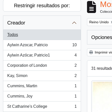
Mos
Restringir resultados por:
Colecc
Remove filter:
Creador
Reino Unido
Todos
Opciones
Aylwin Azocar, Patricio
10
, 10 resultados
Imprimir vi
Aylwin Azócar, Patricio1
4
, 4 resultados
Corporation of London
2
, 2 resultados
31 resultad
Kay, Simon
2
, 2 resultados
Cummins, Martin
1
, 1 resultados
Cummins, Joy
1
, 1 resultados
St Catharine's College
1
, 1 resultados