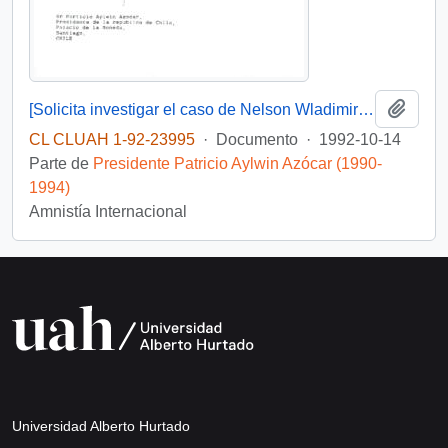
Añadi
[Solicita investigar el caso de Nelson Wladimiro Curiñir]
CL CLUAH 1-92-23995
·
Documento
·
1992-10-14
Parte de
Presidente Patricio Aylwin Azócar (1990-
1994)
Amnistía Internacional
Universidad Alberto Hurtado