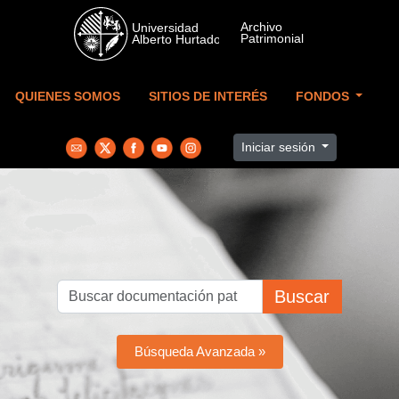
Skip to main content
QUIENES SOMOS
SITIOS DE INTERÉS
FONDOS
Iniciar sesión
Buscar
Búsqueda Avanzada »