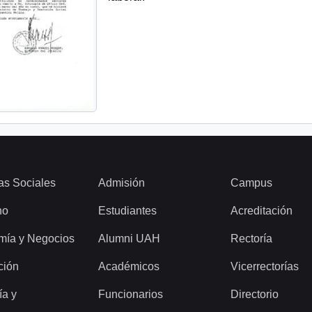
as Sociales
Admisión
Campus
ho
Estudiantes
Acreditación
mía y Negocios
Alumni UAH
Rectoría
ción
Académicos
Vicerrectorías
ía y
Funcionarios
Directorio