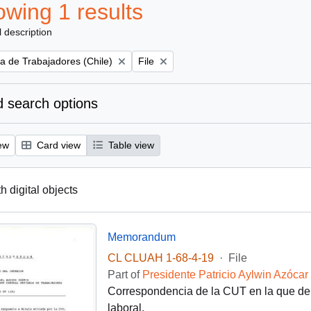
wing 1 results
l description
Remove filter:
ia de Trabajadores (Chile)
File
 search options
ew
Card view
Table view
th digital objects
Memorandum
CL CLUAH 1-68-4-19
·
File
Part of
Presidente Patricio Aylwin Azócar
Correspondencia de la CUT en la que den
laboral.