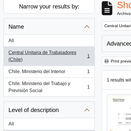
Sho
Narrow your results by:
Archiva
Remove filter:
Name
Central Unitar
All
Advanced
Central Unitaria de Trabajadores
1
, 1 results
(Chile)
Print previ
Chile. Ministerio del Interior
1
, 1 results
1 results wi
Chile. Ministerio del Trabajo y
1
, 1 results
Previsión Social
Level of description
All