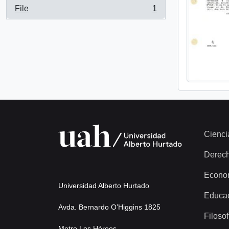
File
1
, 1 results
Cienci
Derec
Econo
Universidad Alberto Hurtado
Educa
Avda. Bernardo O’Higgins 1825
Filosof
Metro Los Héroes