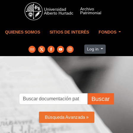
Skip to main content
QUIENES SOMOS
SITIOS DE INTERÉS
FONDOS
Log in
Buscar
Búsqueda Avanzada »