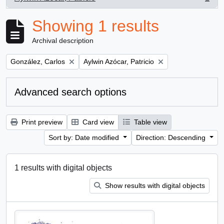
, 1 results
Showing 1 results
Archival description
Remove filter:
Remove filter:
González, Carlos
Aylwin Azócar, Patricio
Advanced search options
Print preview
Card view
Table view
Sort by: Date modified
Direction: Descending
1 results with digital objects
Show results with digital objects