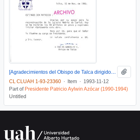
Add t
[Agradecimientos del Obispo de Talca dirigidos al Presidente Patricio Aylwin por el apoyo en la reconstrucción de la Iglesia Matriz de Curicó]
CL CLUAH 1-93-23360
·
Item
·
1993-11-12
Part of
Presidente Patricio Aylwin Azócar (1990-1994)
Untitled