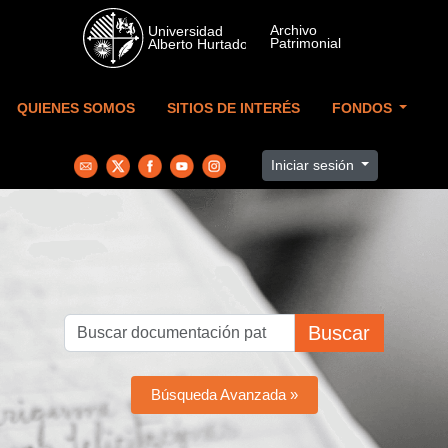
Skip to main content
QUIENES SOMOS
SITIOS DE INTERÉS
FONDOS
Iniciar sesión
Buscar
Búsqueda Avanzada »