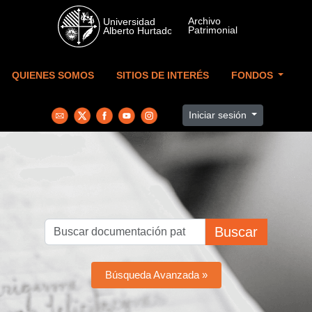
Skip to main content
QUIENES SOMOS
SITIOS DE INTERÉS
FONDOS
Iniciar sesión
Buscar
Búsqueda Avanzada »