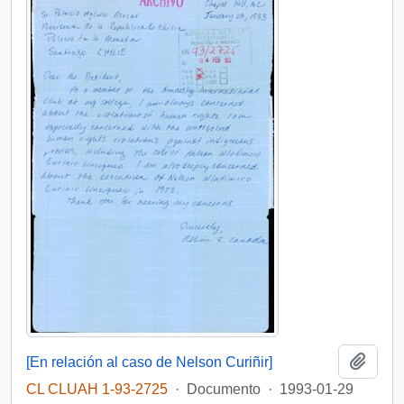
Añadi
[En relación al caso de Nelson Curiñir]
CL CLUAH 1-93-2725
·
Documento
·
1993-01-29