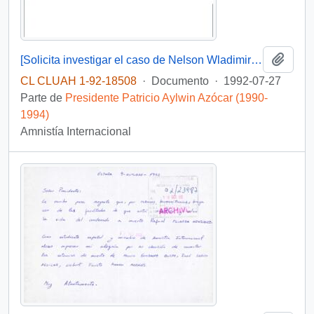
Añadi
[Solicita investigar el caso de Nelson Wladimiro Curiñir]
CL CLUAH 1-92-18508
·
Documento
·
1992-07-27
Parte de
Presidente Patricio Aylwin Azócar (1990-
1994)
Amnistía Internacional