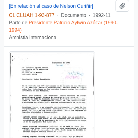
Añadi
[En relación al caso de Nelson Curiñir]
CL CLUAH 1-93-877
·
Documento
·
1992-11
Parte de
Presidente Patricio Aylwin Azócar (1990-
1994)
Amnistía Internacional