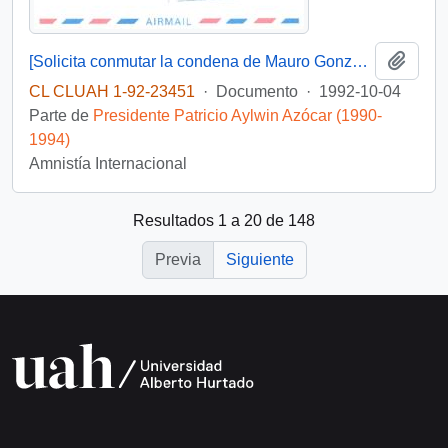
Añadi
[Solicita conmutar la condena de Mauro González Quispe, René Larico Aguilar y Lisbert Fausto Mamani Morales]
CL CLUAH 1-92-23451
·
Documento
·
1992-10-04
Parte de
Presidente Patricio Aylwin Azócar (1990-
1994)
Amnistía Internacional
Resultados 1 a 20 de 148
Previa
Siguiente