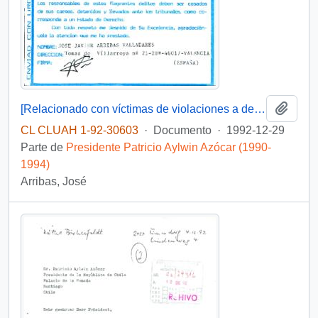
Añadi
[Relacionado con víctimas de violaciones a derechos humanos mapuches]
CL CLUAH 1-92-30603
·
Documento
·
1992-12-29
Parte de
Presidente Patricio Aylwin Azócar (1990-
1994)
Arribas, José