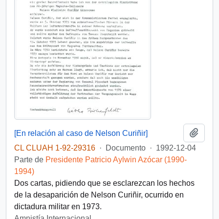
Añadi
[En relación al caso de Nelson Curiñir]
CL CLUAH 1-92-29316
·
Documento
·
1992-12-04
Parte de
Presidente Patricio Aylwin Azócar (1990-
1994)
Dos cartas, pidiendo que se esclarezcan los hechos
de la desaparición de Nelson Curiñir, ocurrido en
dictadura militar en 1973.
Amnistía Internacional