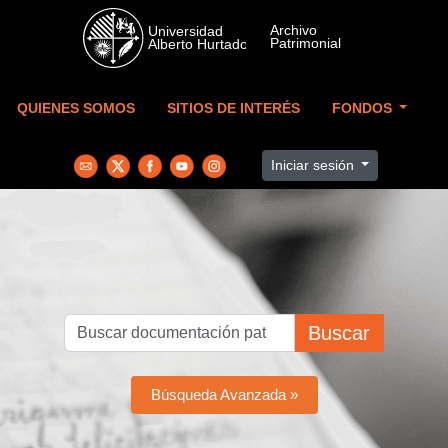
Skip to main content
QUIENES SOMOS
SITIOS DE INTERÉS
FONDOS
Iniciar sesión
Buscar
Búsqueda Avanzada »