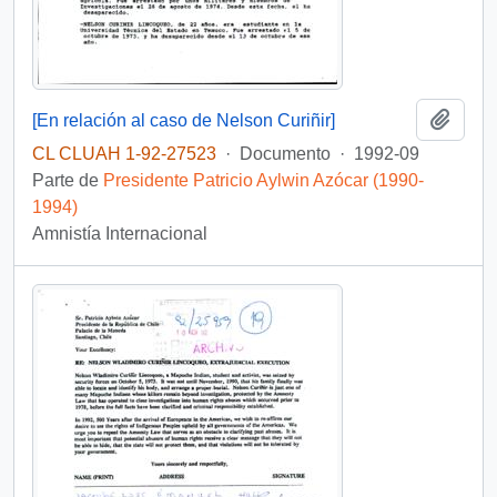
Añadi
[En relación al caso de Nelson Curiñir]
CL CLUAH 1-92-27523
·
Documento
·
1992-09
Parte de
Presidente Patricio Aylwin Azócar (1990-
1994)
Amnistía Internacional