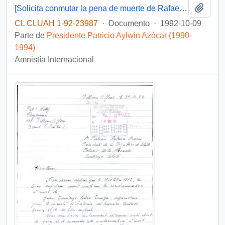
Añadi
[Solicita conmutar la pena de muerte de Rafael Escorza]
CL CLUAH 1-92-23987
·
Documento
·
1992-10-09
Parte de
Presidente Patricio Aylwin Azócar (1990-
1994)
Amnistía Internacional