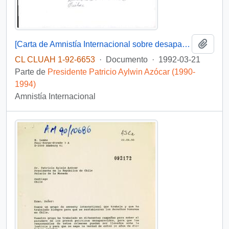
Añadi
[Carta de Amnistía Internacional sobre desaparición de mapuches]
CL CLUAH 1-92-6653
·
Documento
·
1992-03-21
Parte de
Presidente Patricio Aylwin Azócar (1990-
1994)
Amnistía Internacional