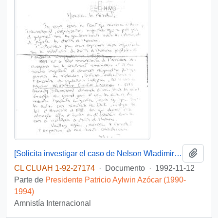
Añadi
[Solicita investigar el caso de Nelson Wladimiro Curiñir]
CL CLUAH 1-92-27174
·
Documento
·
1992-11-12
Parte de
Presidente Patricio Aylwin Azócar (1990-
1994)
Amnistía Internacional