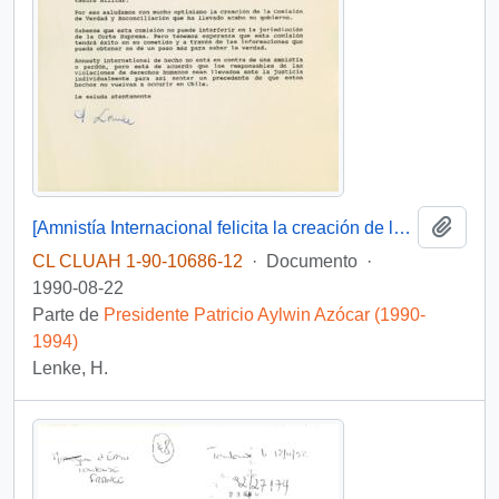
Añadi
[Amnistía Internacional felicita la creación de la Comisión de Verdad y Reconciliación]
CL CLUAH 1-90-10686-12
·
Documento
·
1990-08-22
Parte de
Presidente Patricio Aylwin Azócar (1990-
1994)
Lenke, H.