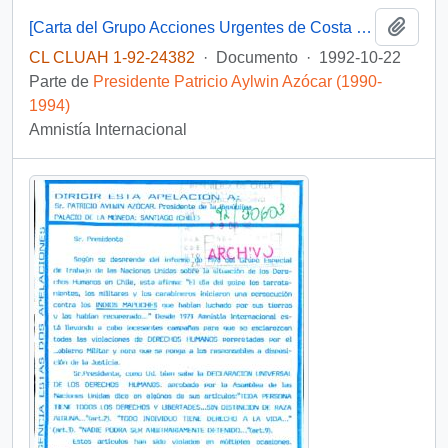
Añadi
[Carta del Grupo Acciones Urgentes de Costa Rica referente a caso de Alfonso Chanfreau]
CL CLUAH 1-92-24382
·
Documento
·
1992-10-22
Parte de
Presidente Patricio Aylwin Azócar (1990-
1994)
Amnistía Internacional