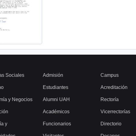
as Sociales
Admisión
Campus
ho
Estudiantes
Acreditación
mía y Negocios
Alumni UAH
Rectoría
ción
Académicos
Vicerrectorías
ía y
Funcionarios
Directorio
idades
Visitantes
Decanos