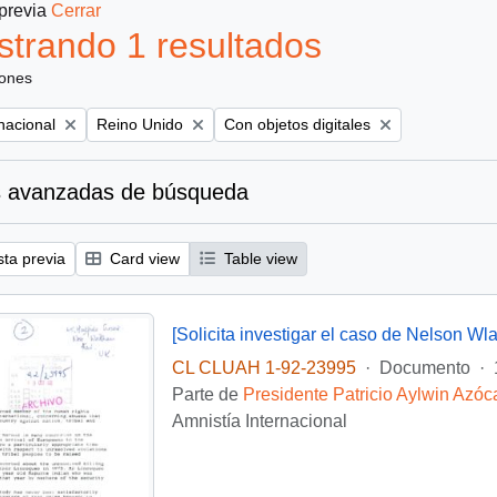
 previa
Cerrar
trando 1 resultados
iones
Remove filter:
Remove filter:
nacional
Reino Unido
Con objetos digitales
 avanzadas de búsqueda
sta previa
Card view
Table view
[Solicita investigar el caso de Nelson Wla
CL CLUAH 1-92-23995
·
Documento
·
Parte de
Presidente Patricio Aylwin Azóc
Amnistía Internacional