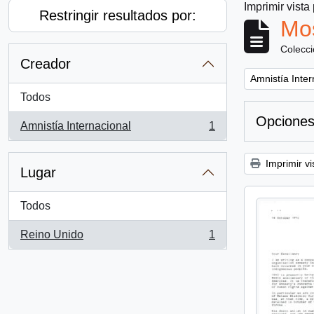
Imprimir vista
Restringir resultados por:
Mos
Colecc
Creador
Remove filter:
Amnistía Inter
Todos
Opciones
Amnistía Internacional
1
, 1 resultados
Imprimir vi
Lugar
Todos
Reino Unido
1
, 1 resultados