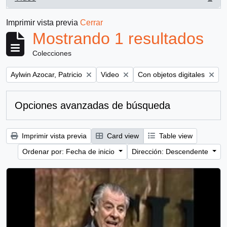
, 1 resultados
Imprimir vista previa
Cerrar
Mostrando 1 resultados
Colecciones
Remove filter:
Remove filter:
Remove filter:
Aylwin Azocar, Patricio
Video
Con objetos digitales
Opciones avanzadas de búsqueda
Imprimir vista previa
Card view
Table view
Ordenar por: Fecha de inicio
Dirección: Descendente