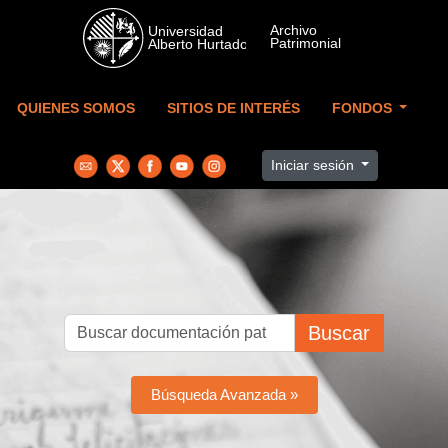
Skip to main content
QUIENES SOMOS
SITIOS DE INTERÉS
FONDOS
Iniciar sesión
Buscar
Búsqueda Avanzada »