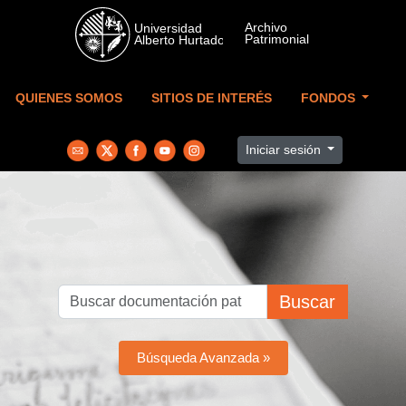
Skip to main content
QUIENES SOMOS
SITIOS DE INTERÉS
FONDOS
Iniciar sesión
Buscar
Búsqueda Avanzada »