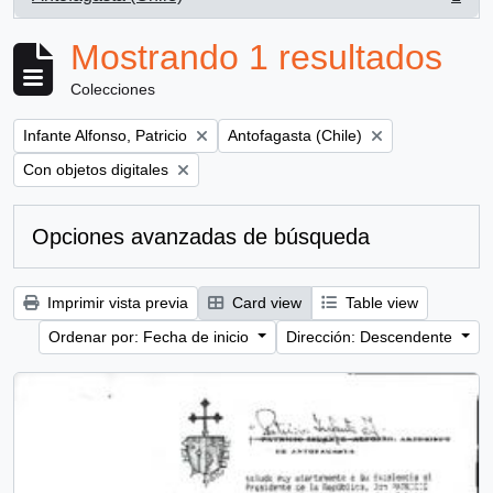
, 1 resultados
Mostrando 1 resultados
Colecciones
Remove filter:
Remove filter:
Infante Alfonso, Patricio
Antofagasta (Chile)
Remove filter:
Con objetos digitales
Opciones avanzadas de búsqueda
Imprimir vista previa
Card view
Table view
Ordenar por: Fecha de inicio
Dirección: Descendente