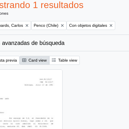
trando 1 resultados
iones
Remove filter:
Remove filter:
ards, Carlos
Penco (Chile)
Con objetos digitales
 avanzadas de búsqueda
sta previa
Card view
Table view