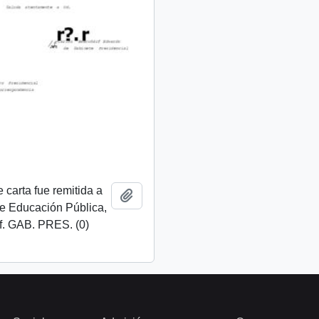
 carta fue remitida a
Añadir al portapapeles
de Educación Pública,
f. GAB. PRES. (0)