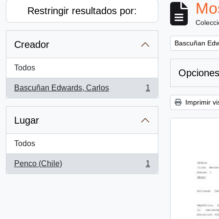
Mos
Restringir resultados por:
Colecc
Remove filter:
Creador
Bascuñan Edw
Todos
Opciones
Bascuñan Edwards, Carlos
1
, 1 resultados
Imprimir vi
Lugar
Todos
Penco (Chile)
1
, 1 resultados