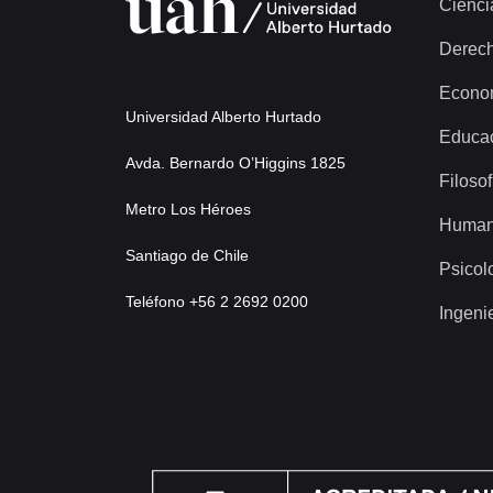
Cienci
Derec
Econo
Universidad Alberto Hurtado
Educa
Avda. Bernardo O’Higgins 1825
Filosof
Metro Los Héroes
Human
Santiago de Chile
Psicol
Teléfono +56 2 2692 0200
Ingeni