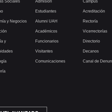
as Sociales
Admisión
Campus
ho
Estudiantes
Acreditación
mía y Negocios
Alumni UAH
Rectoría
ción
Académicos
Vicerrectorías
ía y
Funcionarios
Directorio
idades
Visitantes
Decanos
ogía
Comunicaciones
Canal de Denun
ería