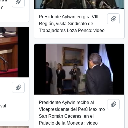
Add to clipboard
 y
Presidente Aylwin en gira VIII
Add t
Región, visita Sindicato de
Trabajadores Loza Penco: video
Add to clipboard
Presidente Aylwin recibe al
Add t
val
Vicepresidente del Perú Máximo
San Román Cáceres​, en el
Palacio de la Moneda : vídeo