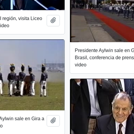
I región, visita Liceo
Add to clipboard
Video
Presidente Aylwin sale en G
Brasil, conferencia de prens
video
Aylwin sale en Gira a
Add to clipboard
eo