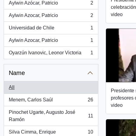
Aylwin Azócar, Patricio
2
, 2 results
celebración
video
Aylwin Azocar, Patricio
2
, 2 results
Universidad de Chile
1
, 1 results
Aylwin Azocar, Patricio
1
, 1 results
Oyarzún Ivanovic, Leonor Victoria
1
, 1 results
Name
All
Presidente 
profesores 
Menem, Carlos Saúl
26
, 26 results
video
Pinochet Ugarte, Augusto José
11
, 11 results
Ramón
Silva Cimma, Enrique
10
, 10 results