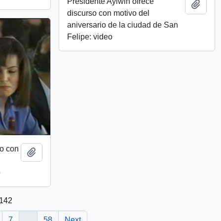
Presidente Aylwin ofrece
Add t
discurso con motivo del
aniversario de la ciudad de San
Felipe: video
zo con
Add to clipboard
o
1142
7
...
58
Next