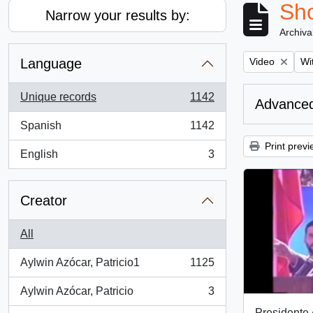
Sho
Narrow your results by:
Archiva
Remove filter:
Rem
Language
Video
Wit
Unique records
1142
Advanced
, 1142 results
Spanish
1142
, 1142 results
Print previ
English
3
, 3 results
Creator
All
Aylwin Azócar, Patricio1
1125
, 1125 results
Aylwin Azócar, Patricio
3
, 3 results
Presidente 