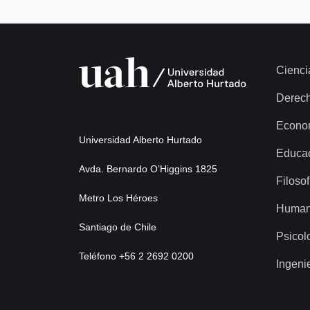
Cienci
Derec
Econo
Universidad Alberto Hurtado
Educa
Avda. Bernardo O’Higgins 1825
Filosof
Metro Los Héroes
Human
Santiago de Chile
Psicol
Teléfono +56 2 2692 0200
Ingeni