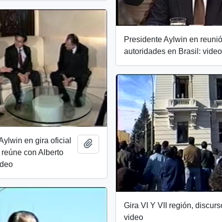
Presidente Aylwin en reuni
autoridades en Brasil: vide
ylwin en gira oficial
Add to clipboard
 reúne con Alberto
ideo
Gira VI Y VII región, discurs
video