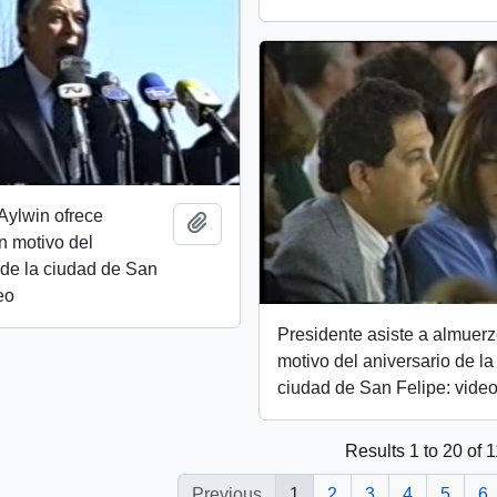
Aylwin ofrece
Add to clipboard
n motivo del
 de la ciudad de San
eo
Presidente asiste a almuer
motivo del aniversario de la
ciudad de San Felipe: vide
Results 1 to 20 of 
Previous
1
2
3
4
5
6