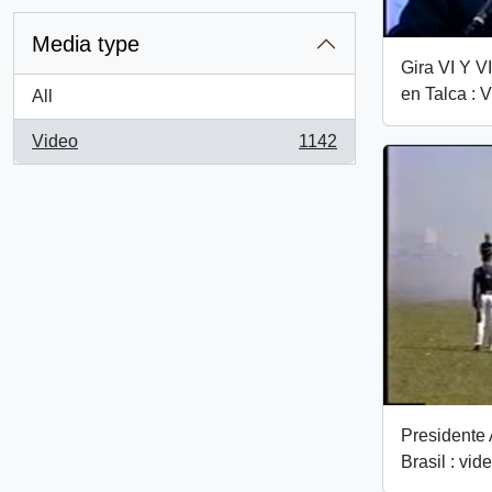
Media type
Gira VI Y VI
en Talca : 
All
Video
1142
, 1142 results
Presidente 
Brasil : vid