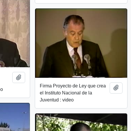
Add to clipboard
Firma Proyecto de Ley que crea
Add t
eo
el Instituto Nacional de la
Juventud : video