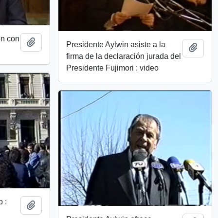
ón con
Add to clipboard
Presidente Aylwin asiste a la
Add t
o
firma de la declaración jurada del
Presidente Fujimori : video
o :
Add to clipboard