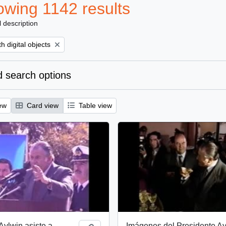
wing 1142 results
l description
ove filter:
h digital objects
 search options
ew
Card view
Table view
Aylwin asiste a
Imágenes del Presidente Ay