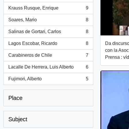
Krauss Rusque, Enrique
9
, 9 results
Soares, Mario
8
, 8 results
Salinas de Gortari, Carlos
8
, 8 results
Da discurso
Lagos Escobar, Ricardo
8
, 8 results
con la Asoc
Carabineros de Chile
7
Prensa : ví
, 7 results
Lacalle De Herrera, Luis Alberto
6
, 6 results
Fujimori, Alberto
5
, 5 results
Place
Subject