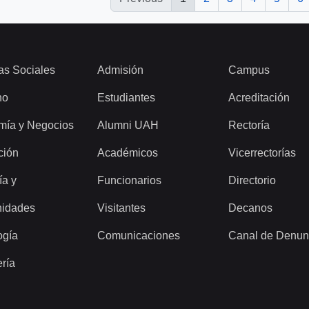
as Sociales
Admisión
Campus
ho
Estudiantes
Acreditación
mía y Negocios
Alumni UAH
Rectoría
ción
Académicos
Vicerrectorías
ía y
Funcionarios
Directorio
idades
Visitantes
Decanos
ogía
Comunicaciones
Canal de Denun
ería