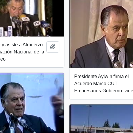
 y asiste a Almuerzo
Add to clipboard
iación Nacional de la
deo
Presidente Aylwin firma el
Acuerdo Marco CUT-
Empresarios-Gobierno: vid